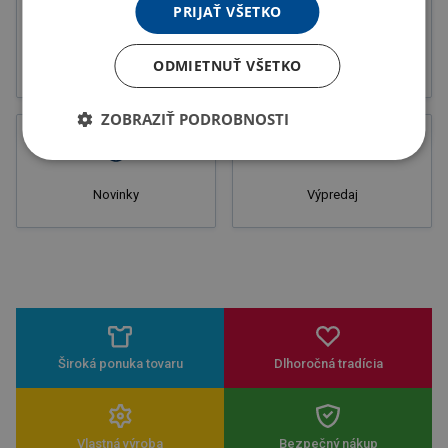
PRIJAŤ VŠETKO
ODMIETNUŤ VŠETKO
Letáky
Potlač
ZOBRAZIŤ PODROBNOSTI
Novinky
Výpredaj
Široká ponuka tovaru
Dlhoročná tradícia
Vlastná výroba
Bezpečný nákup