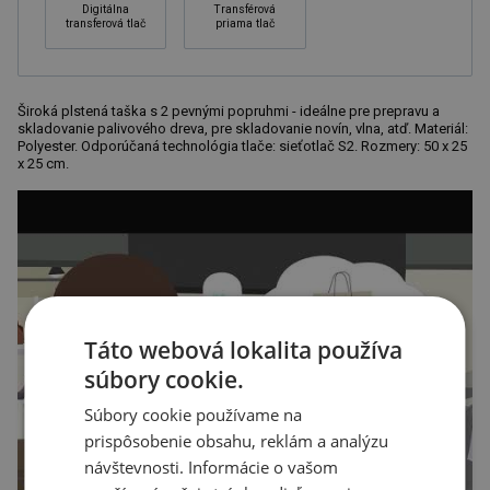
Digitálna
Transférová
transferová tlač
priama tlač
Široká plstená taška s 2 pevnými popruhmi - ideálne pre prepravu a
skladovanie palivového dreva, pre skladovanie novín, vlna, atď. Materiál:
Polyester. Odporúčaná technológia tlače: sieťotlač S2. Rozmery: 50 x 25
x 25 cm.
Táto webová lokalita používa
súbory cookie.
Súbory cookie používame na
prispôsobenie obsahu, reklám a analýzu
návštevnosti. Informácie o vašom