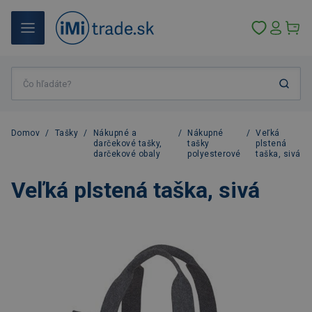
Domov
/
Tašky
/
Nákupné a
/
Nákupné
/
Veľká
darčekové tašky,
tašky
plstená
darčekové obaly
polyesterové
taška, sivá
Veľká plstená taška, sivá