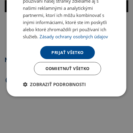
používaní našej stránky zdieľame aj s
našimi reklamnými a analytickými
partnermi, ktorí ich môžu kombinovať s
inými informáciami, ktoré ste im poskytli
Kopírovať odkaz
alebo ktoré zhromaždili pri používaní ich
služieb.
Zásady ochrany osobných údajov
PRIJAŤ VŠETKO
Najpredávanejšie
ODMIETNUŤ VŠETKO
ZOBRAZIŤ PODROBNOSTI