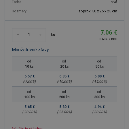
Farba
sivá
Rozmery
approx. 50 x 25 x 25 cm
7.06 €
ks
8.68 € s DPH
Množstevné zľavy
od
od
od
10
ks
20
ks
50
ks
6.57 €
6.35 €
6.00 €
(-
7.00
%)
(-
10.00
%)
(-
15.00
%)
od
od
od
100
ks
200
ks
300
ks
5.65 €
5.30 €
4.94 €
(-
20.00
%)
(-
25.00
%)
(-
30.00
%)
Nie je skladom