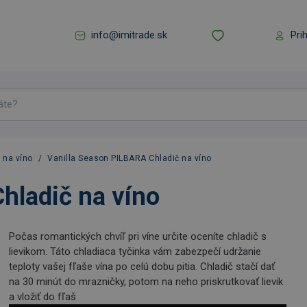
info@imitrade.sk
Pri
 na víno
/
Vanilla Season PILBARA Chladič na víno
hladič na víno
Počas romantických chvíľ pri víne určite oceníte chladič s
lievikom. Táto chladiaca tyčinka vám zabezpečí udržanie
teploty vašej fľaše vína po celú dobu pitia. Chladič stačí dať
na 30 minút do mrazničky, potom na neho priskrutkovať lievik
a vložiť do fľaš