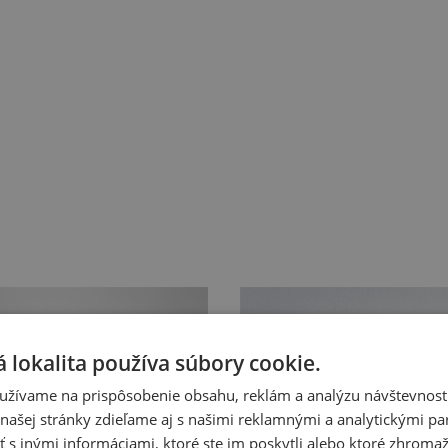
 lokalita používa súbory cookie.
užívame na prispôsobenie obsahu, reklám a analýzu návštevnosti
ašej stránky zdieľame aj s našimi reklamnými a analytickými par
 inými informáciami, ktoré ste im poskytli alebo ktoré zhromažd