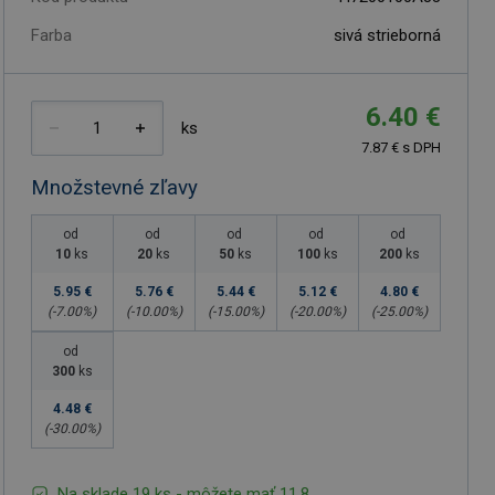
Farba
sivá strieborná
6.40 €
ks
7.87 € s DPH
Množstevné zľavy
od
od
od
od
od
10
ks
20
ks
50
ks
100
ks
200
ks
5.95 €
5.76 €
5.44 €
5.12 €
4.80 €
(-
7.00
%)
(-
10.00
%)
(-
15.00
%)
(-
20.00
%)
(-
25.00
%)
od
300
ks
4.48 €
(-
30.00
%)
Na sklade 19 ks - môžete mať 11.8.