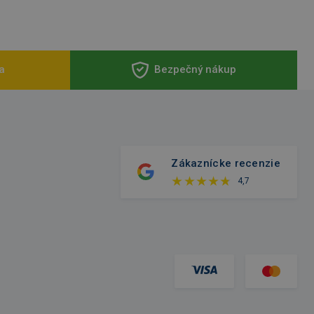
a
Bezpečný nákup
Zákaznícke recenzie
4,7