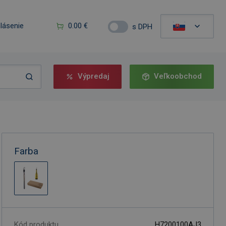
hlásenie
0.00 €
s DPH
Výpredaj
Veľkoobchod
Farba
Kód produktu
H7200100AJ3