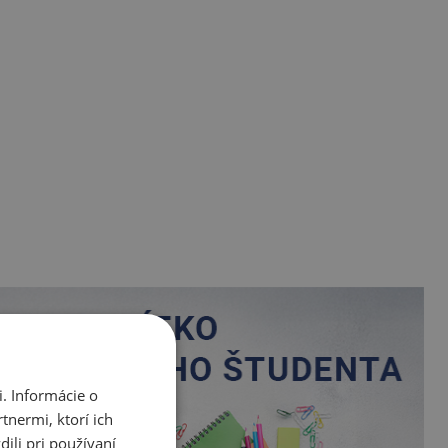
. Informácie o
tnermi, ktorí ich
ili pri používaní