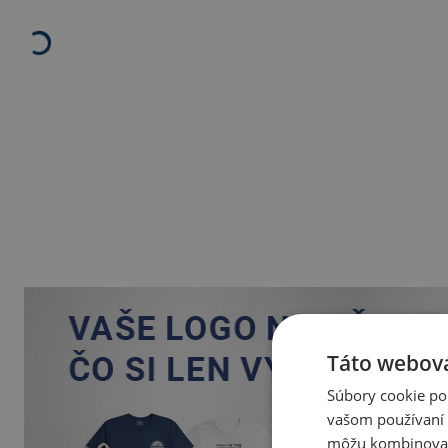
Táto webová
Súbory cookie po
vašom používaní n
môžu kombinovať s