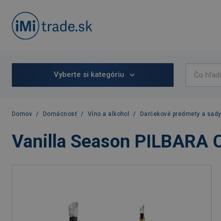
Vyberte si kategóriu
Domov
/
Domácnosť
/
Víno a alkohol
/
Darčekové predmety a sady
Vanilla Season PILBARA C