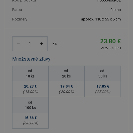
Kód produktu
F5500400RB2
Farba
čierna
Rozmery
approx. 110 x 55 x 6 cm
23.80 €
ks
29.27 € s DPH
Množstevné zľavy
od
od
od
10
ks
20
ks
50
ks
20.23 €
19.04 €
17.85 €
(-
15.00
%)
(-
20.00
%)
(-
25.00
%)
od
100
ks
16.66 €
(-
30.00
%)