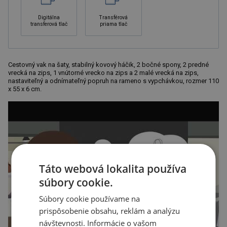
Digitálna
Transférová
transferová tlač
priama tlač
Cestovný vak na šaty, stabilný kovový háčik, 2 bočné spony, 2 predné
vrecká na zips, 1 vnútorné vrecko na zips a 2 malé vrecká na zips,
nastaviteľný a odnímateľný popruh na rameno s vypchávkou, rozmer 110
x 55 x 6 cm.
Táto webová lokalita používa
súbory cookie.
Súbory cookie používame na
prispôsobenie obsahu, reklám a analýzu
návštevnosti. Informácie o vašom