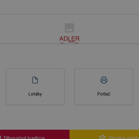
Letáky
Potlač
Dlhoročná tradícia
Vlastná výrob