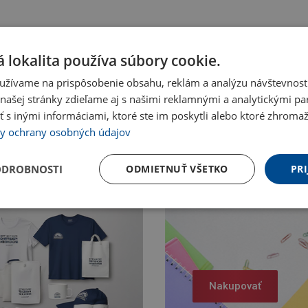
 lokalita používa súbory cookie.
užívame na prispôsobenie obsahu, reklám a analýzu návštevnosti
ašej stránky zdieľame aj s našimi reklamnými a analytickými par
 inými informáciami, ktoré ste im poskytli alebo ktoré zhromažd
y ochrany osobných údajov
ODROBNOSTI
ODMIETNUŤ VŠETKO
PRI
Nakupovať