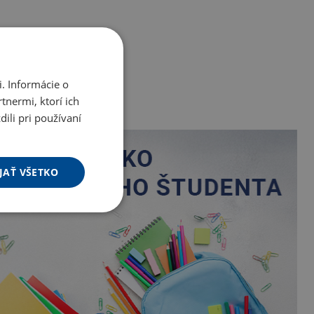
. Informácie o
tnermi, ktorí ich
ili pri používaní
JAŤ VŠETKO