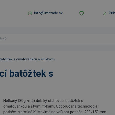
info@imitrade.sk
Pri
atôžtek s omaľovánkou a 4 fixkami
í batôžtek s
Netkaný (80gr/m2) detský sťahovací batôžtek s
omaľovánkou a štyrmi fixkami. Odporúčaná technológia
potlače: sieťotlač K. Maximálna veľkosť potlače: 200x150 mm.