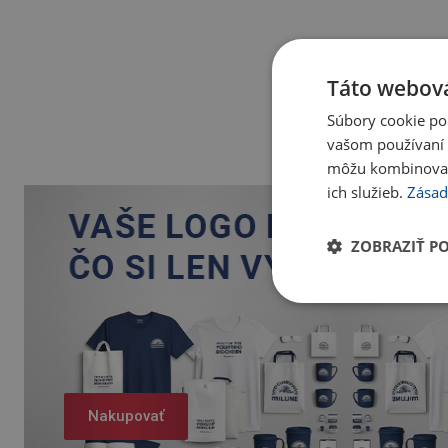
Táto webová
Súbory cookie po
vašom používaní n
môžu kombinovať s
ich služieb.
Zásad
ZOBRAZIŤ P
Nakupovať