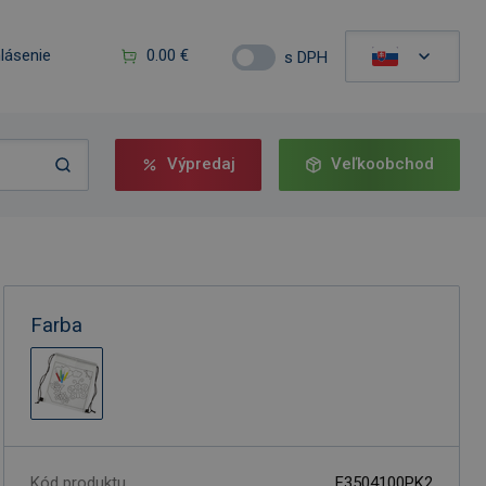
hlásenie
0.00 €
s DPH
Výpredaj
Veľkoobchod
Farba
Kód produktu
F3504100PK2