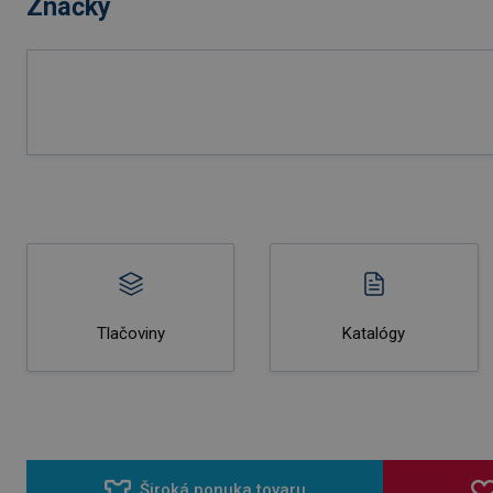
Značky
Tlačoviny
Katalógy
Široká ponuka tovaru