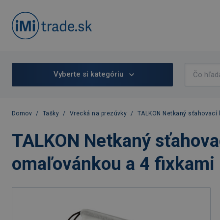
Vyberte si kategóriu
Domov
/
Tašky
/
Vrecká na prezúvky
/
TALKON Netkaný sťahovací b
TALKON Netkaný sťahovac
omaľovánkou a 4 fixkami