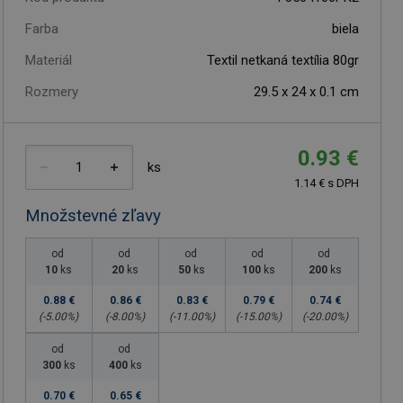
Farba
biela
Materiál
Textil netkaná textília 80gr
Rozmery
29.5 x 24 x 0.1 cm
0.93 €
ks
1.14 € s DPH
Množstevné zľavy
od
od
od
od
od
10
ks
20
ks
50
ks
100
ks
200
ks
0.88 €
0.86 €
0.83 €
0.79 €
0.74 €
(-
5.00
%)
(-
8.00
%)
(-
11.00
%)
(-
15.00
%)
(-
20.00
%)
od
od
300
ks
400
ks
0.70 €
0.65 €