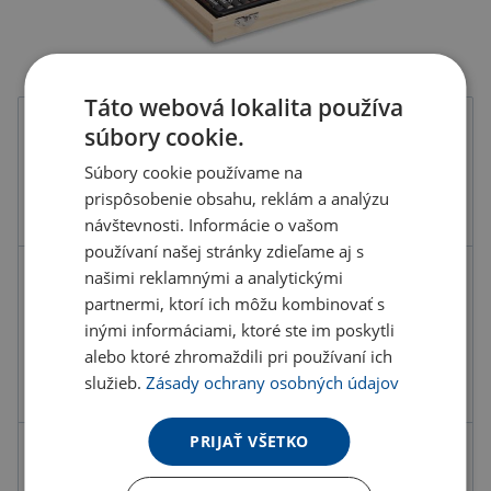
Táto webová lokalita používa
súbory cookie.
Farba
Súbory cookie používame na
prispôsobenie obsahu, reklám a analýzu
návštevnosti. Informácie o vašom
používaní našej stránky zdieľame aj s
našimi reklamnými a analytickými
Kód produktu
B0600700PD2
partnermi, ktorí ich môžu kombinovať s
Farba
hnedá
inými informáciami, ktoré ste im poskytli
Materiál
Drevo
alebo ktoré zhromaždili pri používaní ich
služieb.
Zásady ochrany osobných údajov
Rozmery
28X21X4,2 CM
PRIJAŤ VŠETKO
13.28 €
ks