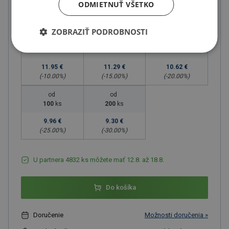
16.33 € s DPH
ODMIETNUŤ VŠETKO
Množstevné zľavy
ZOBRAZIŤ PODROBNOSTI
od
od
od
10
ks
20
ks
50
ks
11.95 €
11.29 €
10.62 €
(-
10.00
%)
(-
15.00
%)
(-
20.00
%)
od
od
100
ks
200
ks
9.96 €
9.30 €
(-
25.00
%)
(-
30.00
%)
U partnera 4832 ks môžete mať 12.8. až 18.8.
Do košíka
Doručenie
Možnosti doručenia »