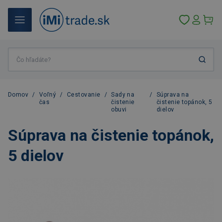
Domov
/
Voľný
/
Cestovanie
/
Sady na
/
Súprava na
čas
čistenie
čistenie topánok, 5
obuvi
dielov
Súprava na čistenie topánok,
5 dielov