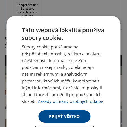
Tampónová tlač
1-zložková
farba, balené v
krabičke
Táto webová lokalita používa
súbory cookie.
5-dielna kvalitná nostalgická súprava na čistenie topánok so všetkými
doplnkami, ktoré potrebujete k čisteniu topánok, ako napríklad: pasta,
Súbory cookie používame na
kefa, handrička, rozmer o 7,4 x 16,2 cm
prispôsobenie obsahu, reklám a analýzu
návštevnosti. Informácie o vašom
používaní našej stránky zdieľame aj s
našimi reklamnými a analytickými
partnermi, ktorí ich môžu kombinovať s
inými informáciami, ktoré ste im poskytli
alebo ktoré zhromaždili pri používaní ich
služieb.
Zásady ochrany osobných údajov
PRIJAŤ VŠETKO