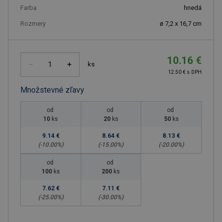
Farba
hnedá
Rozmery
ø 7,2 x 16,7 cm
10.16 €
ks
12.50 € s DPH
Množstevné zľavy
od
od
od
10
ks
20
ks
50
ks
9.14 €
8.64 €
8.13 €
(-
10.00
%)
(-
15.00
%)
(-
20.00
%)
od
od
100
ks
200
ks
7.62 €
7.11 €
(-
25.00
%)
(-
30.00
%)