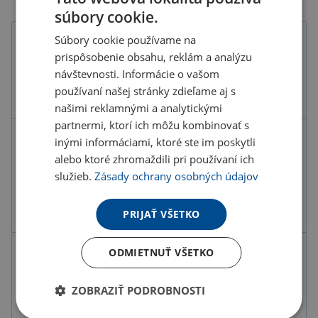
súbory cookie.
Súbory cookie používame na
Farba
prispôsobenie obsahu, reklám a analýzu
návštevnosti. Informácie o vašom
používaní našej stránky zdieľame aj s
našimi reklamnými a analytickými
partnermi, ktorí ich môžu kombinovať s
inými informáciami, ktoré ste im poskytli
Kód produktu
F5500500PD2
alebo ktoré zhromaždili pri používaní ich
Farba
sivá strieborná
služieb.
Zásady ochrany osobných údajov
Materiál
Kov
Rozmery
Ø9,5X5,5 CM
PRIJAŤ VŠETKO
ODMIETNUŤ VŠETKO
4.73 €
ks
5.82 € s DPH
ZOBRAZIŤ PODROBNOSTI
Množstevné zľavy