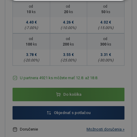
od
od
od
10
ks
20
ks
50
ks
4.40 €
4.26 €
4.02 €
(-
7.00
%)
(-
10.00
%)
(-
15.00
%)
od
od
od
100
ks
200
ks
300
ks
3.78 €
3.55 €
3.31 €
(-
20.00
%)
(-
25.00
%)
(-
30.00
%)
U partnera 4921 ks môžete mať 12.8. až 18.8.
Do košíka
Objednať s potlačou
Doručenie
Možnosti doručenia »