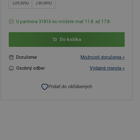
(-
25.00
%)
(-
30.00
%)
U partnera 31816 ks môžete mať 11.8. až 17.8.
Do košíka
Doručenie
Možnosti doručenia »
Osobný odber
Výdajné miesta »
Pridať do obľúbených