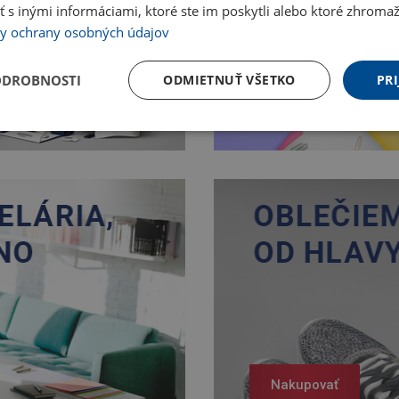
 inými informáciami, ktoré ste im poskytli alebo ktoré zhromažd
y ochrany osobných údajov
ODROBNOSTI
ODMIETNUŤ VŠETKO
PRI
Nakupovať
Nakupovať