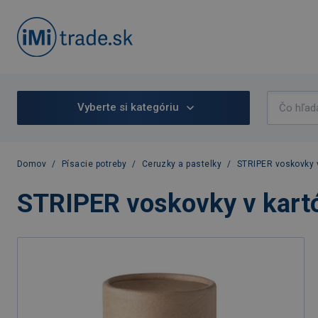
Vyberte si kategóriu
Domov
/
Písacie potreby
/
Ceruzky a pastelky
/
STRIPER voskovky v
STRIPER voskovky v kartó