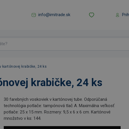
info@imitrade.sk
Pri
 kartónovej krabičke, 24 ks
novej krabičke, 24 ks
30 farebných voskoviek v kartónovej tube. Odporúčaná
technológia potlače: tampónová tlač A. Maximálna veľkosť
potlače: 25 x 15 mm. Rozmery: 9,5 x 6 x 6 cm. Kartónové
množstvo v ks: 144.