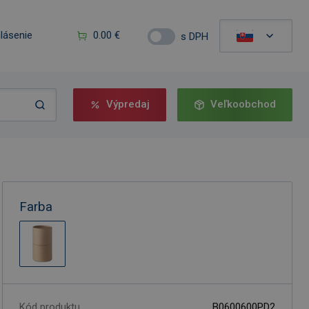
hlásenie
0.00 €
s DPH
Výpredaj
Veľkoobchod
Farba
Kód produktu
B0600600PD2