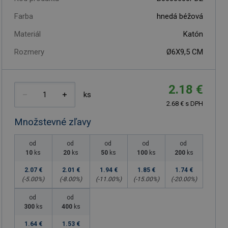
Farba
hnedá béžová
Materiál
Katón
Rozmery
Ø6X9,5 CM
2.18 €
ks
2.68 € s DPH
Množstevné zľavy
od
od
od
od
od
10
ks
20
ks
50
ks
100
ks
200
ks
2.07 €
2.01 €
1.94 €
1.85 €
1.74 €
(-
5.00
%)
(-
8.00
%)
(-
11.00
%)
(-
15.00
%)
(-
20.00
%)
od
od
300
ks
400
ks
1.64 €
1.53 €