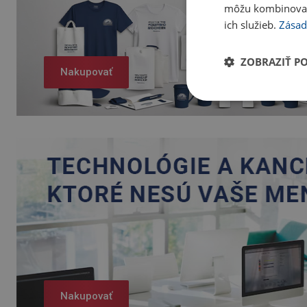
môžu kombinovať s
ich služieb.
Zásad
ZOBRAZIŤ P
Nakupovať
Nakupovať