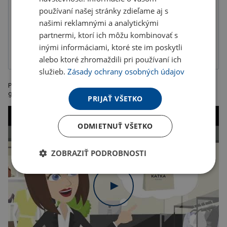
používaní našej stránky zdieľame aj s
našimi reklamnými a analytickými
partnermi, ktorí ich môžu kombinovať s
Výšivka
Digitálna
Transférová
transferová tlač
priama tlač
inými informáciami, ktoré ste im poskytli
alebo ktoré zhromaždili pri používaní ich
služieb.
Zásady ochrany osobných údajov
Pohodlná fleecová deka s popruhom a uchom na ľahké nosenie,
gramáž 180g/m2, rozmer 150 x 120 cm.
PRIJAŤ VŠETKO
ODMIETNUŤ VŠETKO
ZOBRAZIŤ PODROBNOSTI