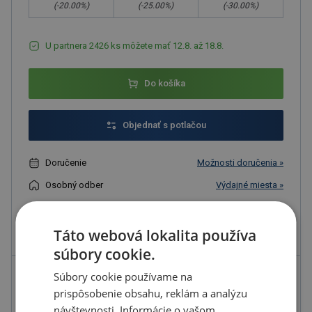
(-
20.00
%)
(-
25.00
%)
(-
30.00
%)
U partnera 2426 ks môžete mať 12.8. až 18.8.
Do košíka
Objednať s potlačou
Doručenie
Možnosti doručenia »
Osobný odber
Výdajné miesta »
Pridať do obľúbených
Táto webová lokalita používa
súbory cookie.
Súbory cookie používame na
Možnosti potlače
prispôsobenie obsahu, reklám a analýzu
návštevnosti. Informácie o vašom