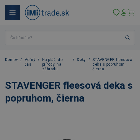
Domov
/
Voľný
/
Na pláž, do
/
Deky
/
STAVENGER fleesová
čas
prírody, na
deka s popruhom,
záhradu
čierna
STAVENGER fleesová deka s
popruhom, čierna