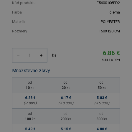
Kód produktu
F5600106PD2
Farba
čierna
Materiál
POLYESTER
Rozmery
150X120 CM
6.86 €
ks
8.44 € s DPH
Množstevné zľavy
od
od
od
10
ks
20
ks
50
ks
6.38 €
6.17 €
5.83 €
(-
7.00
%)
(-
10.00
%)
(-
15.00
%)
od
od
od
100
ks
200
ks
300
ks
5.49 €
5.15 €
4.80 €