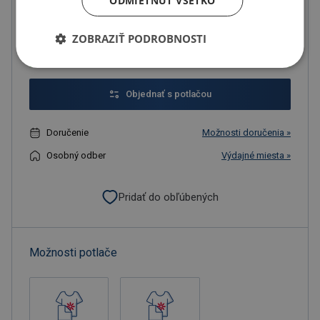
ODMIETNUŤ VŠETKO
U partnera 8460 ks môžete mať 12.8. až 18.8.
ZOBRAZIŤ PODROBNOSTI
Do košíka
Objednať s potlačou
Doručenie
Možnosti doručenia »
Osobný odber
Výdajné miesta »
Pridať do obľúbených
Možnosti potlače