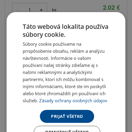
2.02 €
ks
2.48 € s DPH
Táto webová lokalita používa
Množstevné zľavy
súbory cookie.
od
od
od
10
ks
20
ks
50
ks
Súbory cookie používame na
prispôsobenie obsahu, reklám a analýzu
1.92 €
1.86 €
1.80 €
návštevnosti. Informácie o vašom
(-
5.00
%)
(-
8.00
%)
(-
11.00
%)
používaní našej stránky zdieľame aj s
od
od
od
našimi reklamnými a analytickými
100
ks
200
ks
300
ks
partnermi, ktorí ich môžu kombinovať s
1.72 €
1.62 €
1.52 €
inými informáciami, ktoré ste im poskytli
(-
15.00
%)
(-
20.00
%)
(-
25.00
%)
alebo ktoré zhromaždili pri používaní ich
služieb.
Zásady ochrany osobných údajov
od
400
ks
1.41 €
PRIJAŤ VŠETKO
(-
30.00
%)