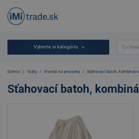
Vyberte si kategóriu
Domov
/
Tašky
/
Vrecká na prezúvky
/
Sťahovací batoh, kombinácia
Sťahovací batoh, kombinác