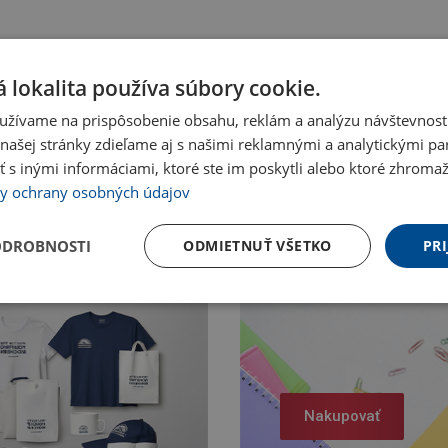
 lokalita používa súbory cookie.
užívame na prispôsobenie obsahu, reklám a analýzu návštevnosti
ašej stránky zdieľame aj s našimi reklamnými a analytickými par
 inými informáciami, ktoré ste im poskytli alebo ktoré zhromažd
y ochrany osobných údajov
ODROBNOSTI
ODMIETNUŤ VŠETKO
PRI
Nakupovať