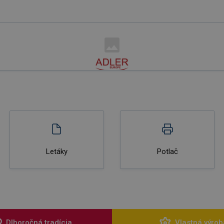
Letáky
Potlač
Dlhoročná tradícia
Vlastná výrob