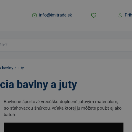
info@imitrade.sk
Pri
 bavlny a juty
ia bavlny a juty
Bavlnené športové vrecúško doplnené jutovým materiálom,
so sťahovacou šnúrkou, vďaka ktorej ju môžete použiť aj ako
batoh.