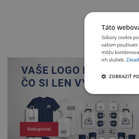
Táto webová
Súbory cookie po
vašom používaní n
môžu kombinovať s
ich služieb.
Zásad
ZOBRAZIŤ P
Nakupovať