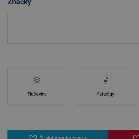
Značky
Tlačoviny
Katalógy
Široká ponuka tovaru