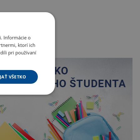
. Informácie o
tnermi, ktorí ich
ili pri používaní
JAŤ VŠETKO