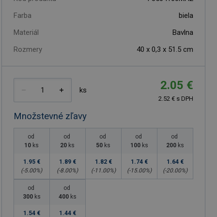
Farba
biela
Materiál
Bavlna
Rozmery
40 x 0,3 x 51.5 cm
2.05 €
ks
2.52 € s DPH
Množstevné zľavy
od
od
od
od
od
10
ks
20
ks
50
ks
100
ks
200
ks
1.95 €
1.89 €
1.82 €
1.74 €
1.64 €
(-
5.00
%)
(-
8.00
%)
(-
11.00
%)
(-
15.00
%)
(-
20.00
%)
od
od
300
ks
400
ks
1.54 €
1.44 €