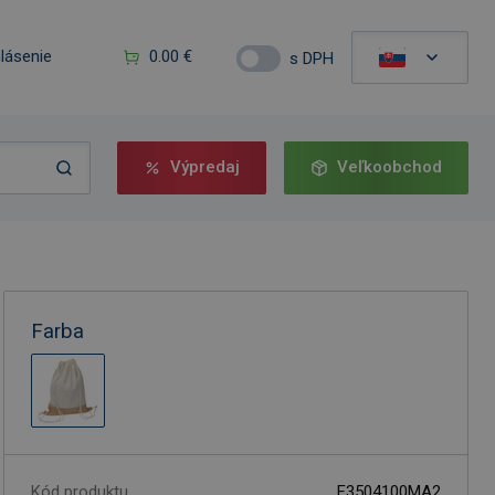
hlásenie
0.00 €
s DPH
Výpredaj
Veľkoobchod
Farba
Kód produktu
F3504100MA2