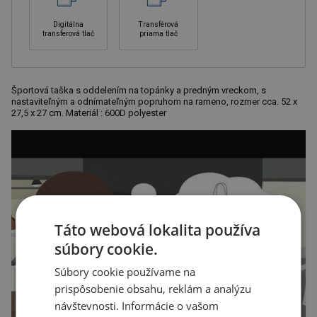
Digitálna
Transférová
transferová tlač
priama tlač
Športová taška s oddelením na topánky a predným vreckom, s
nastaviteľným a odnímateľným popruhom na rameno, rozmer cca. 52 x
27,5 x 27 cm. Materiál : 600D polyester
Táto webová lokalita používa
súbory cookie.
Súbory cookie používame na
prispôsobenie obsahu, reklám a analýzu
návštevnosti. Informácie o vašom