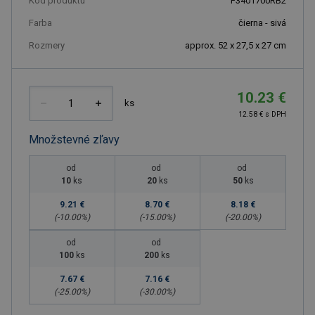
Kód produktu
F3401700RB2
Farba
čierna - sivá
Rozmery
approx. 52 x 27,5 x 27 cm
10.23 €
ks
12.58 € s DPH
Množstevné zľavy
od
od
od
10
ks
20
ks
50
ks
9.21 €
8.70 €
8.18 €
(-
10.00
%)
(-
15.00
%)
(-
20.00
%)
od
od
100
ks
200
ks
7.67 €
7.16 €
(-
25.00
%)
(-
30.00
%)