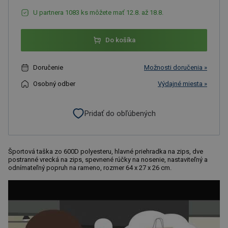
U partnera 1083 ks môžete mať 12.8. až 18.8.
Do košíka
Doručenie
Možnosti doručenia »
Osobný odber
Výdajné miesta »
Pridať do obľúbených
Športová taška zo 600D polyesteru, hlavné priehradka na zips, dve
postranné vrecká na zips, spevnené rúčky na nosenie, nastaviteľný a
odnímateľný popruh na rameno, rozmer 64 x 27 x 26 cm.