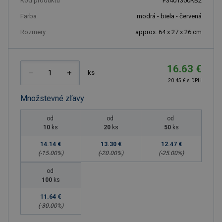
Kód produktu
F3401300RB2
Farba
modrá - biela - červená
Rozmery
approx. 64 x 27 x 26 cm
16.63 €
ks
20.45 € s DPH
Množstevné zľavy
od
od
od
10
ks
20
ks
50
ks
14.14 €
13.30 €
12.47 €
(-
15.00
%)
(-
20.00
%)
(-
25.00
%)
od
100
ks
11.64 €
(-
30.00
%)