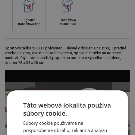
Digitálna
Transférová
transferová tlač
priama tlač
Športová taška z 600D polyesteru. Hlavné oddelenie na zips, 1 predné
vrecko na zips, dve malé bočné vrecká, spevnené rúčky na nosenie,
nastaviteľný a odnímateľný popruh na rameno s výstelkou na plece,
rozmer 72 x 34 x 26 cm.
Táto webová lokalita používa
súbory cookie.
Súbory cookie používame na
prispôsobenie obsahu, reklám a analýzu