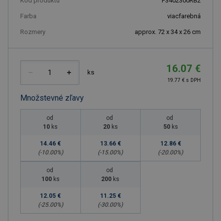
Kód produktu
F3402300RB2
Farba
viacfarebná
Rozmery
approx. 72 x 34 x 26 cm
16.07 €
ks
19.77 € s DPH
Množstevné zľavy
od
od
od
10
ks
20
ks
50
ks
14.46 €
13.66 €
12.86 €
(-
10.00
%)
(-
15.00
%)
(-
20.00
%)
od
od
100
ks
200
ks
12.05 €
11.25 €
(-
25.00
%)
(-
30.00
%)