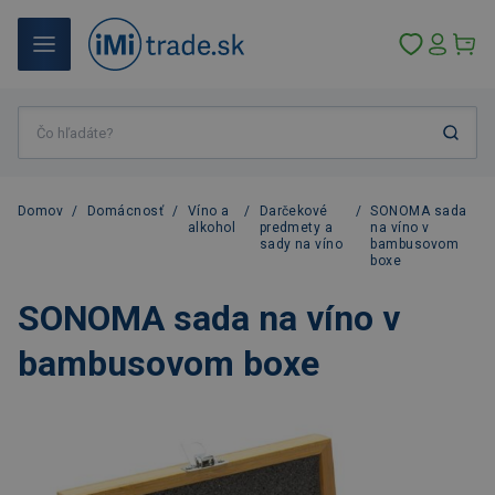
Domov
/
Domácnosť
/
Víno a
/
Darčekové
/
SONOMA sada
alkohol
predmety a
na víno v
sady na víno
bambusovom
boxe
SONOMA sada na víno v
bambusovom boxe