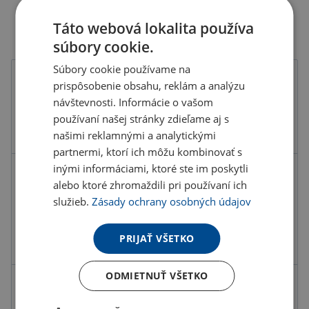
Táto webová lokalita používa
súbory cookie.
Súbory cookie používame na
Farba
prispôsobenie obsahu, reklám a analýzu
návštevnosti. Informácie o vašom
používaní našej stránky zdieľame aj s
našimi reklamnými a analytickými
partnermi, ktorí ich môžu kombinovať s
inými informáciami, ktoré ste im poskytli
Kód produktu
H7201100PD2
alebo ktoré zhromaždili pri používaní ich
Farba
hnedá
služieb.
Zásady ochrany osobných údajov
Materiál
Mix
PRIJAŤ VŠETKO
Rozmery
16X10X4.5CM
ODMIETNUŤ VŠETKO
11.37 €
ks