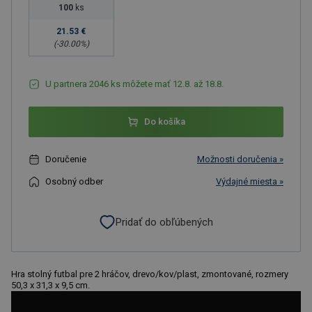
100
ks
21.53 €
(-
30.00
%)
U partnera 2046 ks môžete mať 12.8. až 18.8.
Do košíka
Doručenie
Možnosti doručenia »
Osobný odber
Výdajné miesta »
Pridať do obľúbených
Hra stolný futbal pre 2 hráčov, drevo/kov/plast, zmontované, rozmery
50,3 x 31,3 x 9,5 cm.