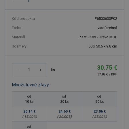
Kód produktu
F6500600PK2
Farba
viacfarebná
Materiál
Plast - Kov - Drevo MDF
Rozmery
50 x 50.6 x 9.8 cm
30.75 €
ks
37.82 € s DPH
Množstevné zľavy
od
od
od
10
ks
20
ks
50
ks
26.14 €
24.60 €
23.06 €
(-
15.00
%)
(-
20.00
%)
(-
25.00
%)
od