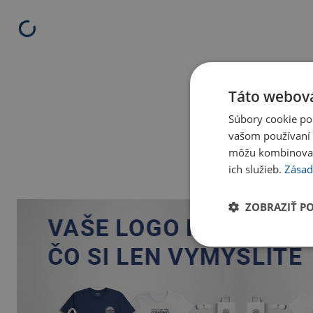
Táto webová
Súbory cookie po
vašom používaní n
môžu kombinovať s
ich služieb.
Zásad
ZOBRAZIŤ P