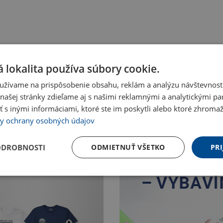
 lokalita používa súbory cookie.
užívame na prispôsobenie obsahu, reklám a analýzu návštevnosti
ašej stránky zdieľame aj s našimi reklamnými a analytickými par
 inými informáciami, ktoré ste im poskytli alebo ktoré zhromažd
y ochrany osobných údajov
ODROBNOSTI
ODMIETNUŤ VŠETKO
PRI