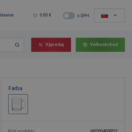
hlásenie
0.00 €
s DPH
Výpredaj
Veľkoobchod
Farba
Kód produktu
H0200400PD2