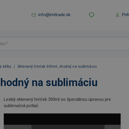
info@imitrade.sk
Pri
a šálky
/
Sklenený hrnček 300ml, vhodný na sublimáciu
vhodný na sublimáciu
Lesklý sklenený hrnček 300ml so špeciálnou úpravou pre
sublimačná potlač.