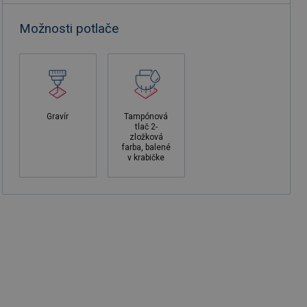
Možnosti potlače
Gravír
Tampónová
tlač 2-
zložková
farba, balené
v krabičke