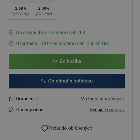
2.68 €
2.50 €
(-
25.00
%)
(-
30.00
%)
Na sklade 4 ks - môžete mať 11.8.
U partnera 11914 ks môžete mať 12.8. až 18.8.
Do košíka
Objednať s potlačou
Doručenie
Možnosti doručenia »
Osobný odber
Výdajné miesta »
Pridať do obľúbených