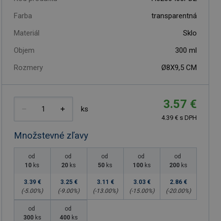
Farba
transparentná
Materiál
Sklo
Objem
300
ml
Rozmery
Ø8X9,5 CM
3.57 €
ks
4.39 € s DPH
Množstevné zľavy
od
od
od
od
od
10
ks
20
ks
50
ks
100
ks
200
ks
3.39 €
3.25 €
3.11 €
3.03 €
2.86 €
(-
5.00
%)
(-
9.00
%)
(-
13.00
%)
(-
15.00
%)
(-
20.00
%)
od
od
300
ks
400
ks