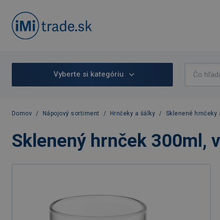
Vyberte si kategóriu
Domov
/
Nápojový sortiment
/
Hrnčeky a šálky
/
Sklenené hrnčeky 
Sklenený hrnček 300ml, 