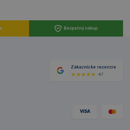
a
Bezpečný nákup
Zákaznícke recenzie
4,7