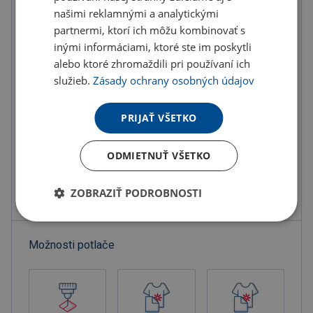
U partnera 5053 ks môžete mať 12.8. až 18.8.
našimi reklamnými a analytickými
partnermi, ktorí ich môžu kombinovať s
inými informáciami, ktoré ste im poskytli
Do košíka
alebo ktoré zhromaždili pri používaní ich
služieb.
Zásady ochrany osobných údajov
Objednať s potlačou
PRIJAŤ VŠETKO
Doručenie
Možnosti doručenia »
Osobný odber
Výdajné miesta »
ODMIETNUŤ VŠETKO
Pridať do obľúbených
ZOBRAZIŤ PODROBNOSTI
Možnosti potlače