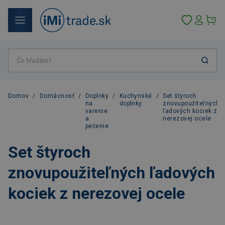
Domov
/
Domácnosť
/
Doplnky
/
Kuchynské
/
Set štyroch
na
doplnky
znovupoužiteľných
varenie
ľadových kociek z
a
nerezovej ocele
pečenie
Set štyroch
znovupoužiteľných ľadových
kociek z nerezovej ocele