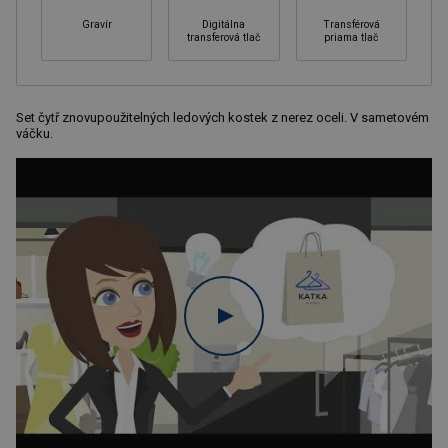
Gravír
Digitálna
Transférová
transferová tlač
priama tlač
Set čytř znovupoužitelných ledových kostek z nerez oceli. V sametovém
váčku.