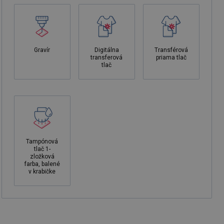
Gravír
Digitálna
Transférová
transferová
priama tlač
tlač
Tampónová
tlač 1-
zložková
farba, balené
v krabičke