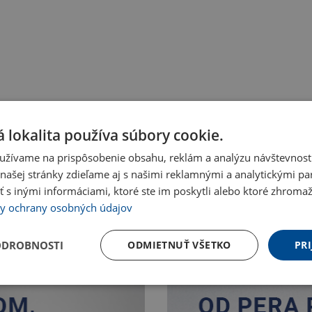
 lokalita používa súbory cookie.
užívame na prispôsobenie obsahu, reklám a analýzu návštevnosti
ašej stránky zdieľame aj s našimi reklamnými a analytickými par
 inými informáciami, ktoré ste im poskytli alebo ktoré zhromažd
y ochrany osobných údajov
ODROBNOSTI
ODMIETNUŤ VŠETKO
PRI