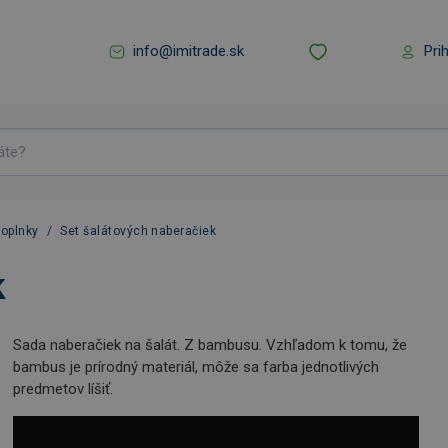
info@imitrade.sk
Pri
oplnky
/
Set šalátových naberačiek
k
Sada naberačiek na šalát. Z bambusu. Vzhľadom k tomu, že
bambus je prírodný materiál, môže sa farba jednotlivých
predmetov líšiť.