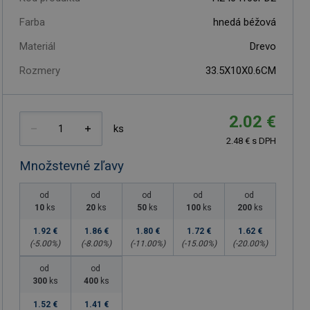
Farba
hnedá béžová
Materiál
Drevo
Rozmery
33.5X10X0.6CM
2.02 €
ks
2.48 € s DPH
Množstevné zľavy
od
od
od
od
od
10
ks
20
ks
50
ks
100
ks
200
ks
1.92 €
1.86 €
1.80 €
1.72 €
1.62 €
(-
5.00
%)
(-
8.00
%)
(-
11.00
%)
(-
15.00
%)
(-
20.00
%)
od
od
300
ks
400
ks
1.52 €
1.41 €