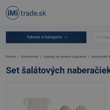
Vyberte si kategóriu
Domov
/
Domácnosť
/
Doplnky na varenie a pečenie
/
Kuchynské d
Set šalátových naberačie