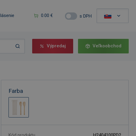
hlásenie
0.00 €
s DPH
Výpredaj
Veľkoobchod
Farba
Kód produktu
H2404100PD2