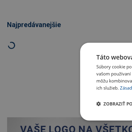
Najpredávanejšie
Táto webová
Súbory cookie po
vašom používaní n
môžu kombinovať s
ich služieb.
Zásad
ZOBRAZIŤ P