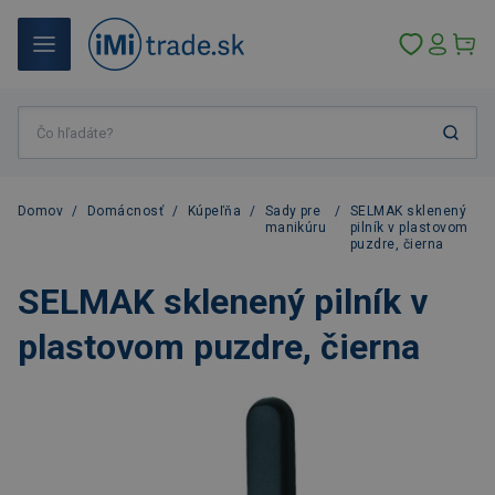
Domov
/
Domácnosť
/
Kúpeľňa
/
Sady pre
/
SELMAK sklenený
manikúru
pilník v plastovom
puzdre, čierna
SELMAK sklenený pilník v
plastovom puzdre, čierna