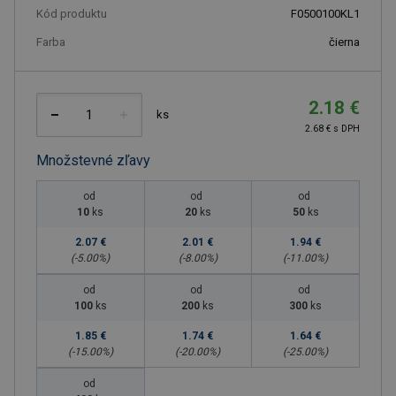
Kód produktu
F0500100KL1
Farba
čierna
2.18 €
ks
2.68 € s DPH
Množstevné zľavy
od
od
od
10
ks
20
ks
50
ks
2.07 €
2.01 €
1.94 €
(-
5.00
%)
(-
8.00
%)
(-
11.00
%)
od
od
od
100
ks
200
ks
300
ks
1.85 €
1.74 €
1.64 €
(-
15.00
%)
(-
20.00
%)
(-
25.00
%)
od