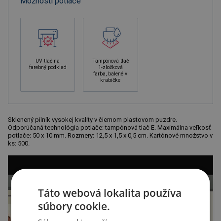
Možnosti potlače
UV tlač na
Tampónová tlač
farebný podklad
1-zložková
farba, balené v
krabičke
Sklenený pilník vysokej kvality v čiernom plastovom puzdre.
Odporúčaná technológia potlače: tampónová tlač E. Maximálna veľkosť
potlače: 50 x 10 mm. Rozmery: 12,5 x 1,5 x 0,5 cm. Kartónové množstvo v
ks: 500.
Táto webová lokalita používa
súbory cookie.