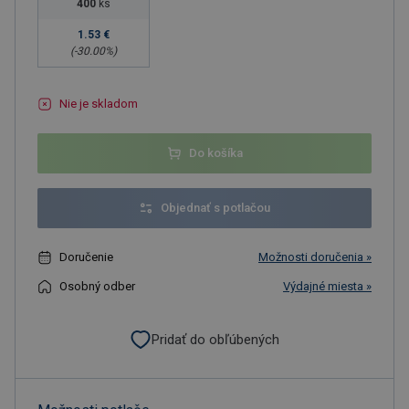
400
ks
1.53 €
(-
30.00
%)
Nie je skladom
Do košíka
Objednať s potlačou
Doručenie
Možnosti doručenia »
Osobný odber
Výdajné miesta »
Pridať do obľúbených