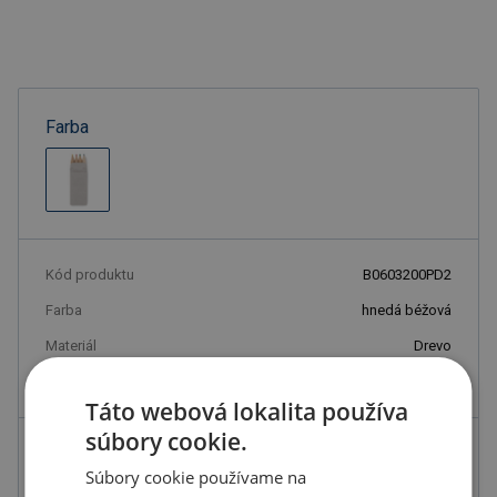
Farba
Kód produktu
B0603200PD2
Farba
hnedá béžová
Materiál
Drevo
Rozmery
3,2X0,8X6,1CM
Táto webová lokalita používa
súbory cookie.
0.18 €
ks
Súbory cookie používame na
0.22 € s DPH