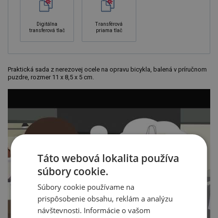
Digitálna
Transférová
transferová tlač
priama tlač
Praktická sada z nerezovej ocele na opravu bicykla, balená v príručnom
puzdre, rozmer 11 x 8,5 x 5 cm.
Táto webová lokalita používa
súbory cookie.
Súbory cookie používame na
prispôsobenie obsahu, reklám a analýzu
návštevnosti. Informácie o vašom