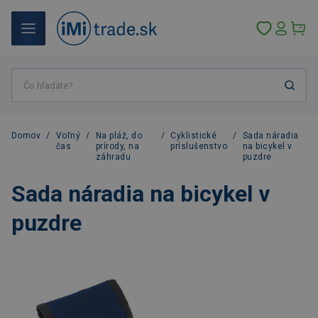
Domov
/
Voľný
/
Na pláž, do
/
Cyklistické
/
Sada náradia
čas
prírody, na
príslušenstvo
na bicykel v
záhradu
puzdre
Sada náradia na bicykel v
puzdre