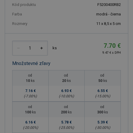
Kód produktu
F5200400RB2
Farba
modrá - čierna
Rozmery
11 x 8,5 x 5 cm
7.70 €
ks
9.47 € s DPH
Množstevné zľavy
od
od
od
10
ks
20
ks
50
ks
7.16 €
6.93 €
6.55 €
(-
7.00
%)
(-
10.00
%)
(-
15.00
%)
od
od
od
100
ks
200
ks
300
ks
6.16 €
5.78 €
5.39 €
(-
20.00
%)
(-
25.00
%)
(-
30.00
%)