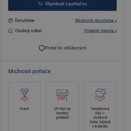
Objednať s potlačou
Doručenie
Možnosti doručenia »
Osobný odber
Výdajné miesta »
Pridať do obľúbených
Možnosti potlače
Gravír
UV tlač na
Tampónová
farebný
tlač 1-
podklad
zložková
farba, balené
v krabičke