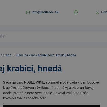
info@imitrade.sk
Pri
 na víno
/
Sada na víno v bambusovej krabici, hnedá
j krabici, hnedá
Sada na víno NOBLE WINE, sommelierová sada v bambusovej
krabičke: s pákovou vývrtkou, náhradná vývrtka z uhlíkovej
ocele, prsteň z nerezovej ocele, kovová zátka na fľaše,
kovový lievik a rezačka fólie