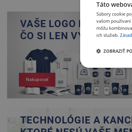
Táto webová
Súbory cookie po
vašom používaní n
môžu kombinovať s
ich služieb.
Zásad
ZOBRAZIŤ P
Nakupovať