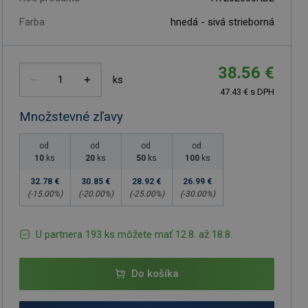
Farba
hnedá - sivá strieborná
38.56 €
ks
47.43 € s DPH
Množstevné zľavy
od
od
od
od
10
ks
20
ks
50
ks
100
ks
32.78 €
30.85 €
28.92 €
26.99 €
(-
15.00
%)
(-
20.00
%)
(-
25.00
%)
(-
30.00
%)
U partnera 193 ks môžete mať 12.8. až 18.8.
Do košíka