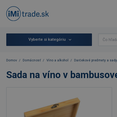
Vyberte si kategóriu
Domov
/
Domácnosť
/
Víno a alkohol
/
Darčekové predmety a sady
Sada na víno v bambusove