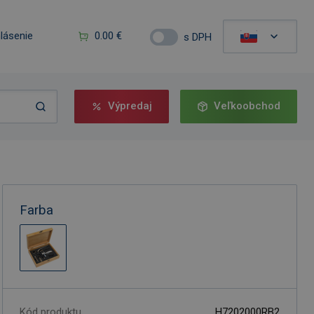
hlásenie
0.00 €
s DPH
Výpredaj
Veľkoobchod
Farba
Kód produktu
H7202000RB2