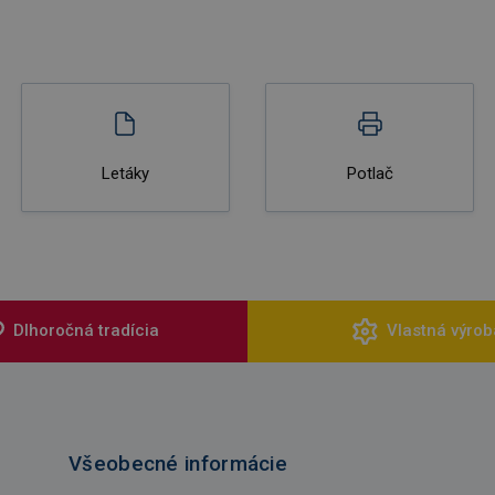
Letáky
Potlač
Dlhoročná tradícia
Vlastná výrob
Všeobecné informácie