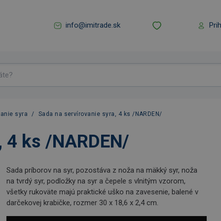
info@imitrade.sk
Pri
vanie syra
/
Sada na servírovanie syra, 4 ks /NARDEN/
a, 4 ks /NARDEN/
Sada príborov na syr, pozostáva z noža na mäkký syr, noža
na tvrdý syr, podložky na syr a čepele s vlnitým vzorom,
všetky rukoväte majú praktické uško na zavesenie, balené v
darčekovej krabičke, rozmer 30 x 18,6 x 2,4 cm.