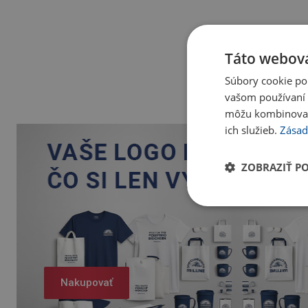
Táto webová
Súbory cookie po
vašom používaní n
môžu kombinovať s
ich služieb.
Zásad
ZOBRAZIŤ P
Nakupovať