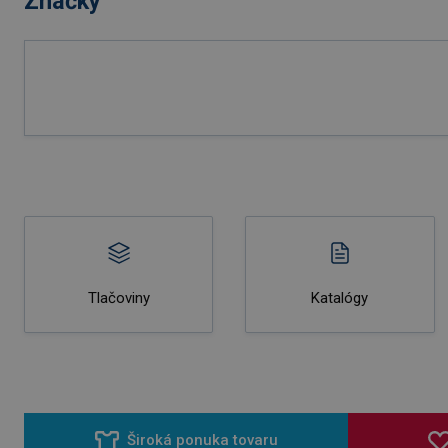
Značky
Tlačoviny
Katalógy
Široká ponuka tovaru