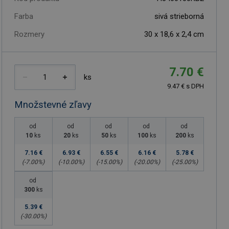
Farba
sivá strieborná
Rozmery
30 x 18,6 x 2,4 cm
7.70 €
ks
9.47 € s DPH
Množstevné zľavy
od
od
od
od
od
10
ks
20
ks
50
ks
100
ks
200
ks
7.16 €
6.93 €
6.55 €
6.16 €
5.78 €
(-
7.00
%)
(-
10.00
%)
(-
15.00
%)
(-
20.00
%)
(-
25.00
%)
od
300
ks
5.39 €
(-
30.00
%)