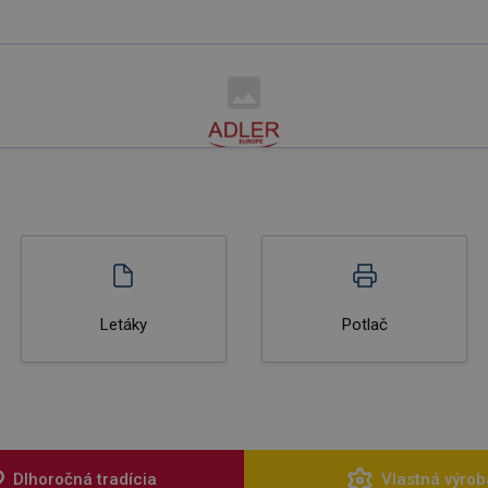
Letáky
Potlač
Dlhoročná tradícia
Vlastná výrob