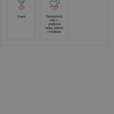
Gravír
Tampónová
tlač 1-
zložková
farba, balené
v krabičke