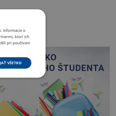
. Informácie o
tnermi, ktorí ich
ili pri používaní
JAŤ VŠETKO