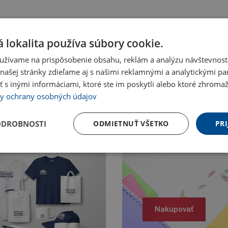
 lokalita používa súbory cookie.
užívame na prispôsobenie obsahu, reklám a analýzu návštevnosti
ašej stránky zdieľame aj s našimi reklamnými a analytickými par
 inými informáciami, ktoré ste im poskytli alebo ktoré zhromažd
y ochrany osobných údajov
ODROBNOSTI
ODMIETNUŤ VŠETKO
PRI
Nakupovať