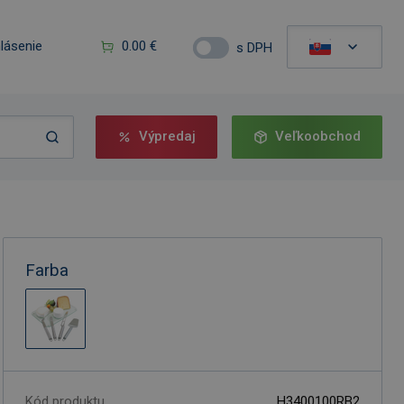
hlásenie
0.00 €
s DPH
Výpredaj
Veľkoobchod
Farba
Kód produktu
H3400100RB2