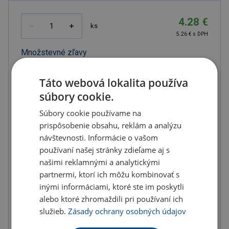
4.28 €
ks
5.26 € s DPH
Množstevné zľavy
od
od
od
Táto webová lokalita používa
10
ks
20
ks
50
ks
súbory cookie.
3.98 €
3.85 €
3.64 €
(-
7.00
%)
(-
10.00
%)
(-
15.00
%)
Súbory cookie používame na
prispôsobenie obsahu, reklám a analýzu
od
od
od
návštevnosti. Informácie o vašom
100
ks
200
ks
300
ks
používaní našej stránky zdieľame aj s
3.42 €
3.21 €
3.00 €
našimi reklamnými a analytickými
(-
20.00
%)
(-
25.00
%)
(-
30.00
%)
partnermi, ktorí ich môžu kombinovať s
inými informáciami, ktoré ste im poskytli
Na sklade 12 ks môžete mať zajtra
alebo ktoré zhromaždili pri používaní ich
U partnera 4208 ks môžete mať 12.8. až 18.8.
služieb.
Zásady ochrany osobných údajov