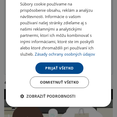
1.01 € s DPH
Súbory cookie používame na
prispôsobenie obsahu, reklám a analýzu
U partnera 98387 ks môžete mať 12.8. až 18.8.
návštevnosti. Informácie o vašom
používaní našej stránky zdieľame aj s
Do košíka
našimi reklamnými a analytickými
partnermi, ktorí ich môžu kombinovať s
Doručenie
Možnosti doručenia »
inými informáciami, ktoré ste im poskytli
alebo ktoré zhromaždili pri používaní ich
Osobný odber
Výdajné miesta »
služieb.
Zásady ochrany osobných údajov
Pridať do obľúbených
PRIJAŤ VŠETKO
ODMIETNUŤ VŠETKO
4 farebné kriedy , priemer 25 mm. Rozmer: 9,5X2,5X10,5cm
ZOBRAZIŤ PODROBNOSTI