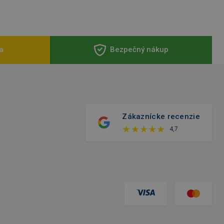
a
Bezpečný nákup
Zákaznícke recenzie
4,7