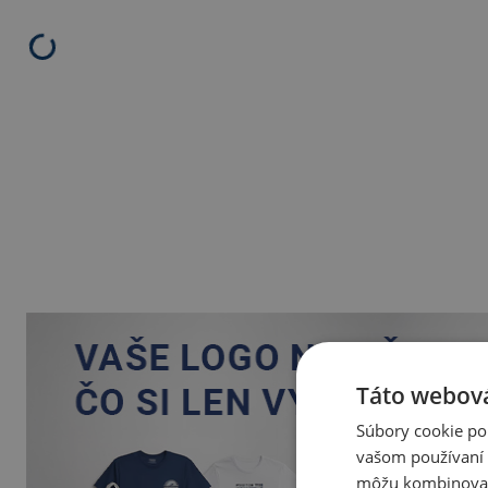
Táto webová
Súbory cookie po
vašom používaní n
môžu kombinovať s