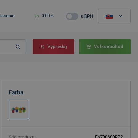
hlásenie
0.00 €
s DPH
Výpredaj
Veľkoobchod
Farba
Kód produktu
F6700600RB2