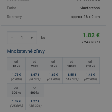
Farba
viacfarebná
Rozmery
approx. 16 x 9 cm
1.82 €
ks
2.24 € s DPH
Množstevné zľavy
od
od
od
od
od
10
ks
20
ks
50
ks
100
ks
200
ks
1.73 €
1.67 €
1.62 €
1.55 €
1.46 €
(-
5.00
%)
(-
8.00
%)
(-
11.00
%)
(-
15.00
%)
(-
20.00
%)
od
od
300
ks
400
ks
1.37 €
1.27 €
(-
25.00
%)
(-
30.00
%)