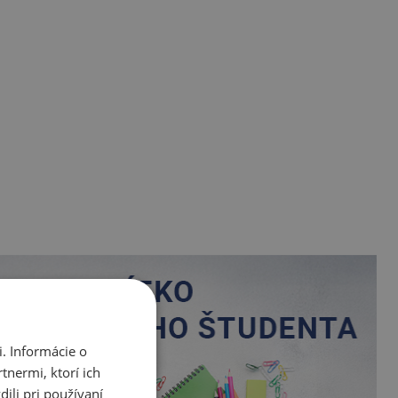
. Informácie o
tnermi, ktorí ich
ili pri používaní