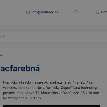
info@imitrade.sk
Pri
ná
iacfarebná
Formičky a hračky na piesok , nadružené zo 4 farieb, 7 ks,
vedierko, lopatky, hrabličky, formičky. Odporúčaná technológia
potlače: tampónová T2. Maximálna veľkosť tlače: 35 x 20 mm.
Rozmery: cca 16 x 9 cm