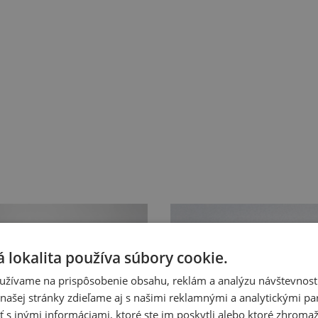
 lokalita používa súbory cookie.
užívame na prispôsobenie obsahu, reklám a analýzu návštevnosti
ašej stránky zdieľame aj s našimi reklamnými a analytickými par
 inými informáciami, ktoré ste im poskytli alebo ktoré zhromažd