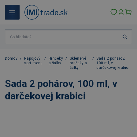
Domov
/
Nápojový
/
Hrnčeky
/
Sklenené
/
Sada 2 pohárov,
sortiment
a šálky
hrnčeky a
100 ml, v
šálky
darčekovej krabici
Sada 2 pohárov, 100 ml, v
darčekovej krabici