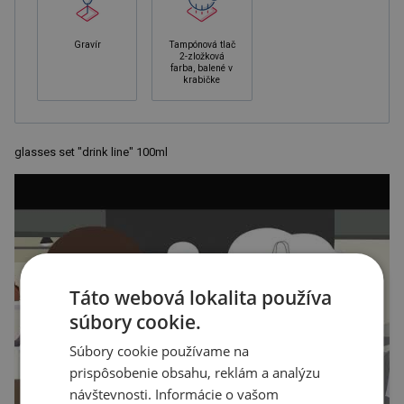
Gravír
Tampónová tlač
2-zložková
farba, balené v
krabičke
glasses set "drink line" 100ml
Táto webová lokalita používa
súbory cookie.
Súbory cookie používame na
prispôsobenie obsahu, reklám a analýzu
návštevnosti. Informácie o vašom