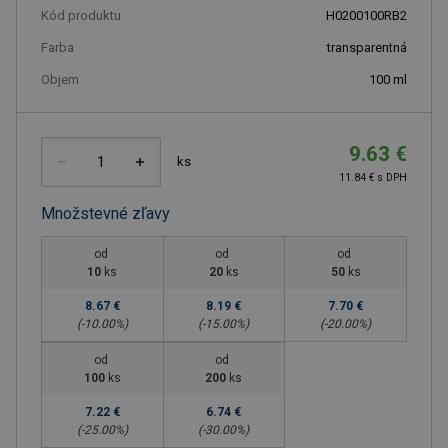
Kód produktu
H0200100RB2
Farba
transparentná
Objem
100
ml
9.63 €
ks
11.84 € s DPH
Množstevné zľavy
od
od
od
10
ks
20
ks
50
ks
8.67 €
8.19 €
7.70 €
(-
10.00
%)
(-
15.00
%)
(-
20.00
%)
od
od
100
ks
200
ks
7.22 €
6.74 €
(-
25.00
%)
(-
30.00
%)