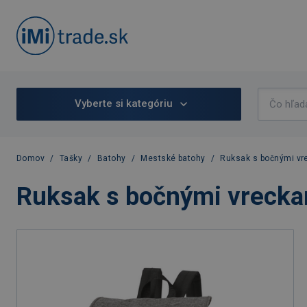
Vyberte si kategóriu
Domov
/
Tašky
/
Batohy
/
Mestské batohy
/
Ruksak s bočnými vr
Ruksak s bočnými vreckam