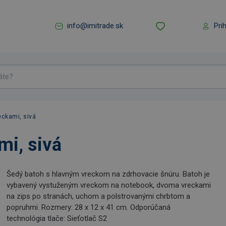
info@imitrade.sk
Pri
eckami, sivá
i, sivá
Šedý batoh s hlavným vreckom na zdrhovacie šnúru. Batoh je
vybavený vystuženým vreckom na notebook, dvoma vreckami
na zips po stranách, uchom a polstrovanými chrbtom a
popruhmi. Rozmery: 28 x 12 x 41 cm. Odporúčaná
technológia tlače: Sieťotlač S2