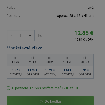
Farba
sivá
Rozmery
approx. 28 x 12 x 41 cm
12.85 €
ks
15.81 € s DPH
Množstevné zľavy
od
od
od
od
od
10
ks
20
ks
50
ks
100
ks
200
ks
11.57 €
10.92 €
10.28 €
9.64 €
8.99 €
(-
10.00
%)
(-
15.00
%)
(-
20.00
%)
(-
25.00
%)
(-
30.00
%)
U partnera 3735 ks môžete mať 12.8. až 18.8.
Do košíka