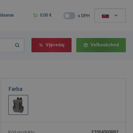
hlásenie
0.00 €
s DPH
Výpredaj
Veľkoobchod
Farba
Kód produktu
F3504500RB2