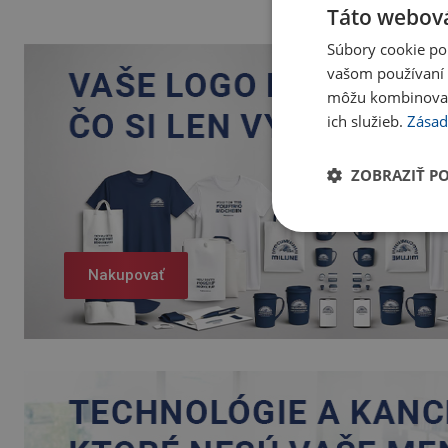
Táto webová
Súbory cookie po
vašom používaní n
môžu kombinovať s
ich služieb.
Zásad
ZOBRAZIŤ P
Nakupovať