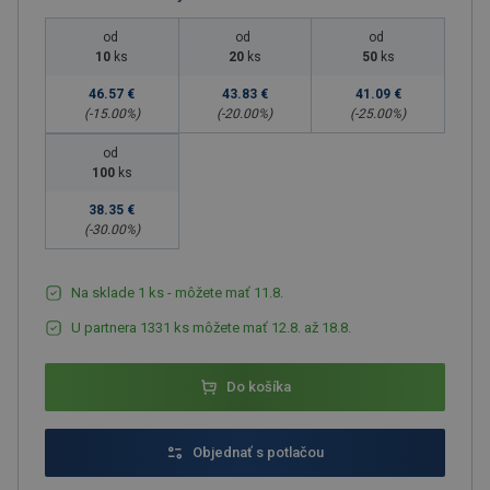
od
od
od
10
ks
20
ks
50
ks
46.57 €
43.83 €
41.09 €
(-
15.00
%)
(-
20.00
%)
(-
25.00
%)
od
100
ks
38.35 €
(-
30.00
%)
Na sklade 1 ks - môžete mať 11.8.
U partnera 1331 ks môžete mať 12.8. až 18.8.
Do košíka
Objednať s potlačou