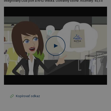
Integrovaný USB port a RFID vrecká. Ochranný vzor®. Rozmery: 45,5 x
Kopírovať odkaz