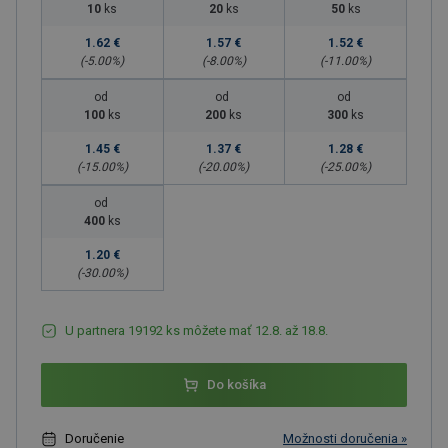
10
ks
20
ks
50
ks
1.62 €
1.57 €
1.52 €
(-
5.00
%)
(-
8.00
%)
(-
11.00
%)
od
od
od
100
ks
200
ks
300
ks
1.45 €
1.37 €
1.28 €
(-
15.00
%)
(-
20.00
%)
(-
25.00
%)
od
400
ks
1.20 €
(-
30.00
%)
U partnera 19192 ks môžete mať 12.8. až 18.8.
Do košíka
Doručenie
Možnosti doručenia »