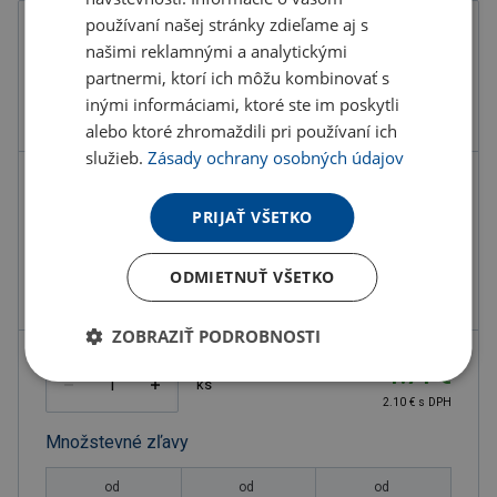
používaní našej stránky zdieľame aj s
Farba
našimi reklamnými a analytickými
partnermi, ktorí ich môžu kombinovať s
inými informáciami, ktoré ste im poskytli
alebo ktoré zhromaždili pri používaní ich
služieb.
Zásady ochrany osobných údajov
Kód produktu
F7601600PD2
PRIJAŤ VŠETKO
Farba
biela
Materiál
Plast
ODMIETNUŤ VŠETKO
Rozmery
8.5X5.5 CM
ZOBRAZIŤ PODROBNOSTI
1.71 €
ks
2.10 € s DPH
Množstevné zľavy
od
od
od