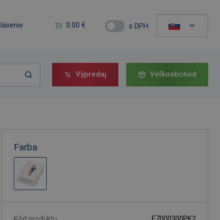
hlásenie
0.00 €
s DPH
Výpredaj
Veľkoobchod
Farba
Kód produktu
F7000300PK2