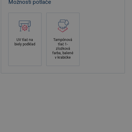
Možnosti potlače
UV tlač na
Tampónová
biely podklad
tlač 1-
zložková
farba, balené
v krabičke