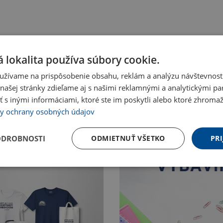
 lokalita používa súbory cookie.
užívame na prispôsobenie obsahu, reklám a analýzu návštevnosti
ašej stránky zdieľame aj s našimi reklamnými a analytickými par
 inými informáciami, ktoré ste im poskytli alebo ktoré zhromažd
y ochrany osobných údajov
ODROBNOSTI
ODMIETNUŤ VŠETKO
PRI