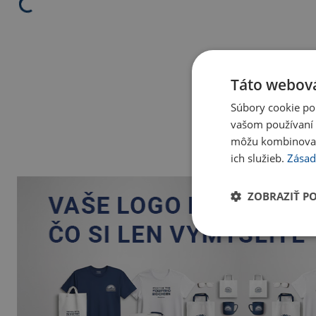
Táto webová
Súbory cookie po
vašom používaní n
môžu kombinovať s
ich služieb.
Zásad
ZOBRAZIŤ P