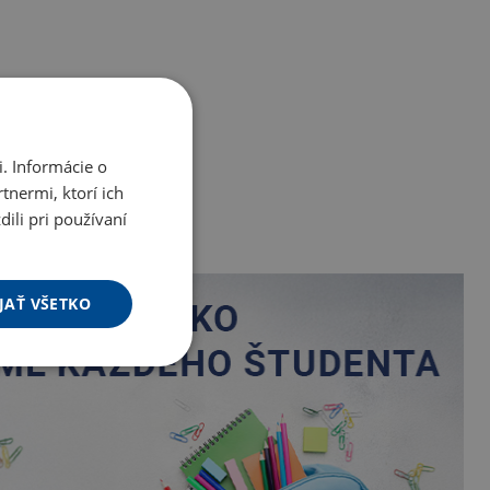
. Informácie o
tnermi, ktorí ich
ili pri používaní
JAŤ VŠETKO