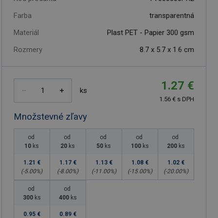
Farba
transparentná
Materiál
Plast PET - Papier 300 gsm
Rozmery
8.7 x 5.7 x 1.6 cm
1.27 €
ks
1.56 € s DPH
Množstevné zľavy
od
od
od
od
od
10
ks
20
ks
50
ks
100
ks
200
ks
1.21 €
1.17 €
1.13 €
1.08 €
1.02 €
(-
5.00
%)
(-
8.00
%)
(-
11.00
%)
(-
15.00
%)
(-
20.00
%)
od
od
300
ks
400
ks
0.95 €
0.89 €