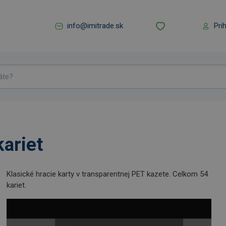
info@imitrade.sk
Pri
kariet
Klasické hracie karty v transparentnej PET kazete. Celkom 54
kariet.