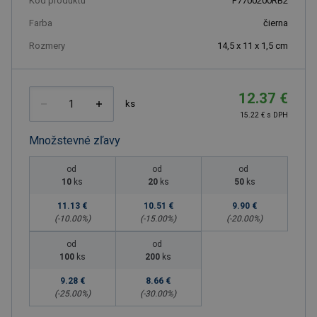
Kód produktu
F7700200RB2
Farba
čierna
Rozmery
14,5 x 11 x 1,5 cm
12.37 €
ks
15.22 € s DPH
Množstevné zľavy
od
od
od
10
ks
20
ks
50
ks
11.13 €
10.51 €
9.90 €
(-
10.00
%)
(-
15.00
%)
(-
20.00
%)
od
od
100
ks
200
ks
9.28 €
8.66 €
(-
25.00
%)
(-
30.00
%)