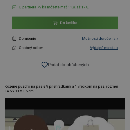
U partnera 79 ks môžete mať 11.8. až 17.8.
Do košíka
Doručenie
Možnosti doručenia »
Osobný odber
Výdajné miesta »
Pridať do obľúbených
Kožené puzdro na pas s 9 priehradkami a 1 vreckom na pas, rozmer
14,5 x 11 x 1,5 cm.