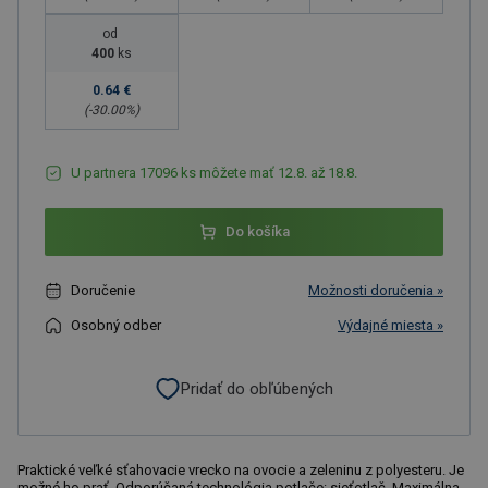
od
400
ks
0.64 €
(-
30.00
%)
U partnera 17096 ks môžete mať 12.8. až 18.8.
Do košíka
Doručenie
Možnosti doručenia »
Osobný odber
Výdajné miesta »
Pridať do obľúbených
Praktické veľké sťahovacie vrecko na ovocie a zeleninu z polyesteru. Je
možné ho prať. Odporúčaná technológia potlače: sieťotlač. Maximálna