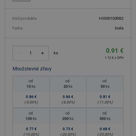
Kód produktu
H5500100RB2
Farba
biela
0.91 €
ks
1.12 € s DPH
Množstevné zľavy
od
od
od
10
ks
20
ks
50
ks
0.86 €
0.84 €
0.81 €
(-
5.00
%)
(-
8.00
%)
(-
11.00
%)
od
od
od
100
ks
200
ks
300
ks
0.77 €
0.73 €
0.68 €
(-
15.00
%)
(-
20.00
%)
(-
25.00
%)