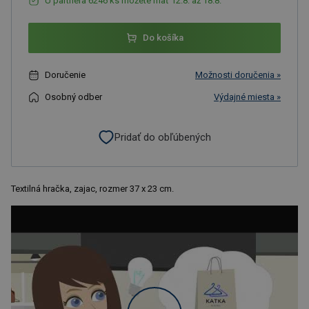
U partnera 6246 ks môžete mať 12.8. až 18.8.
Do košíka
Doručenie
Možnosti doručenia »
Osobný odber
Výdajné miesta »
Pridať do obľúbených
Textilná hračka, zajac, rozmer 37 x 23 cm.