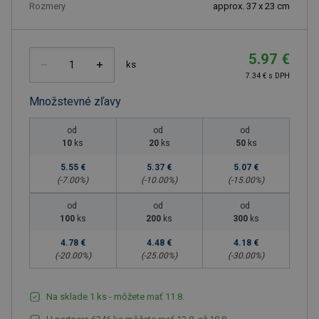
Rozmery
approx. 37 x 23 cm
5.97 €
ks
7.34 € s DPH
Množstevné zľavy
od
od
od
10
ks
20
ks
50
ks
5.55 €
5.37 €
5.07 €
(-
7.00
%)
(-
10.00
%)
(-
15.00
%)
od
od
od
100
ks
200
ks
300
ks
4.78 €
4.48 €
4.18 €
(-
20.00
%)
(-
25.00
%)
(-
30.00
%)
Na sklade 1 ks - môžete mať 11.8.