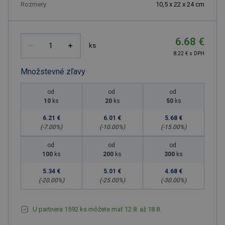
Rozmery
10,5 x 22 x 24 cm
6.68 €
ks
8.22 € s DPH
Množstevné zľavy
od
od
od
10
ks
20
ks
50
ks
6.21 €
6.01 €
5.68 €
(-
7.00
%)
(-
10.00
%)
(-
15.00
%)
od
od
od
100
ks
200
ks
300
ks
5.34 €
5.01 €
4.68 €
(-
20.00
%)
(-
25.00
%)
(-
30.00
%)
U partnera 1592 ks môžete mať 12.8. až 18.8.