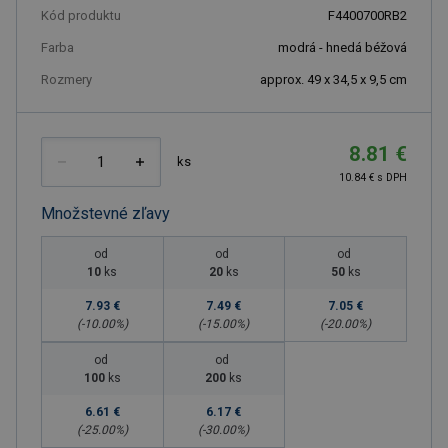
Kód produktu
F4400700RB2
Farba
modrá - hnedá béžová
Rozmery
approx. 49 x 34,5 x 9,5 cm
8.81 €
ks
10.84 € s DPH
Množstevné zľavy
od
od
od
10
ks
20
ks
50
ks
7.93 €
7.49 €
7.05 €
(-
10.00
%)
(-
15.00
%)
(-
20.00
%)
od
od
100
ks
200
ks
6.61 €
6.17 €
(-
25.00
%)
(-
30.00
%)