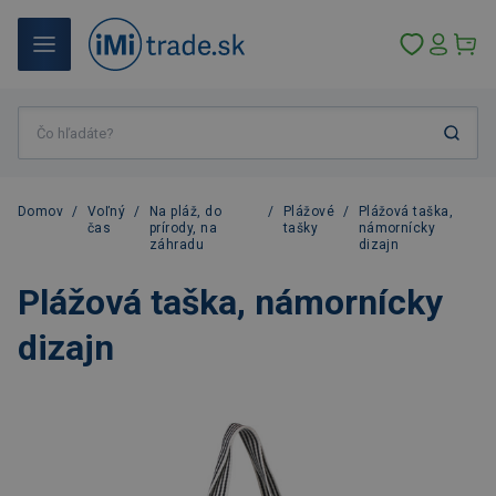
Domov
/
Voľný
/
Na pláž, do
/
Plážové
/
Plážová taška,
čas
prírody, na
tašky
námornícky
záhradu
dizajn
Plážová taška, námornícky
dizajn