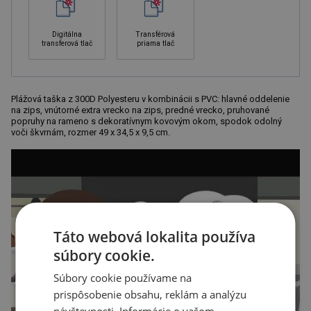
Digitálna
Transférová
transferová tlač
priama tlač
Plážová taška z 300D Polyesteru v kombinácii s PVC: hlavné oddelenie
na zips, vnútorné extra vrecko na zips, predné vrecko, pruhované
popruhy na rameno s dekoratívnym kovovým okom, spodok odolný
voči škvrnám, rozmer 49 x 34,5 x 9,5 cm.
Táto webová lokalita používa
súbory cookie.
Súbory cookie používame na
prispôsobenie obsahu, reklám a analýzu
návštevnosti. Informácie o vašom