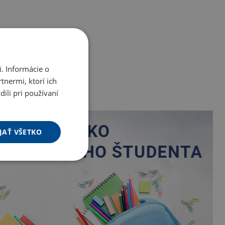
. Informácie o
tnermi, ktorí ich
ili pri používaní
JAŤ VŠETKO