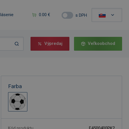
hlásenie
0.00 €
s DPH
Výpredaj
Veľkoobchod
Farba
Kód produktu
F4500400PK2