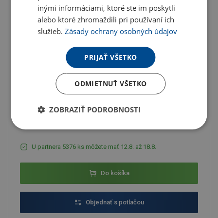
inými informáciami, ktoré ste im poskytli
Množstevné zľavy
alebo ktoré zhromaždili pri používaní ich
služieb.
Zásady ochrany osobných údajov
od
od
od
10
ks
20
ks
50
ks
PRIJAŤ VŠETKO
8.83 €
8.34 €
7.85 €
(-
10.00
%)
(-
15.00
%)
(-
20.00
%)
ODMIETNUŤ VŠETKO
od
od
100
ks
200
ks
ZOBRAZIŤ PODROBNOSTI
7.36 €
6.87 €
(-
25.00
%)
(-
30.00
%)
U partnera 5376 ks môžete mať 12.8. až 18.8.
Do košíka
Objednať s potlačou