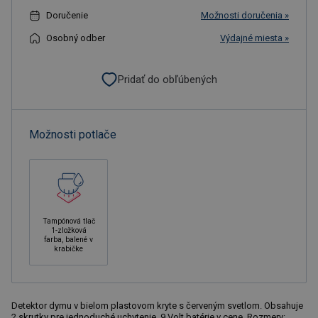
Doručenie
Možnosti doručenia »
Osobný odber
Výdajné miesta »
Pridať do obľúbených
Možnosti potlače
Tampónová tlač
1-zložková
farba, balené v
krabičke
Detektor dymu v bielom plastovom kryte s červeným svetlom. Obsahuje
2 skrutky pre jednoduché uchytenie. 9 Volt batérie v cene. Rozmery: