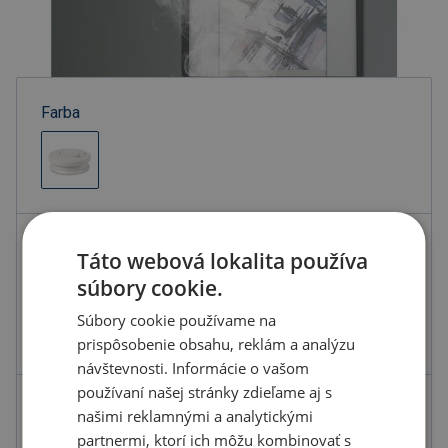
Farba
Kód produktu
H4200300PD2
Táto webová lokalita používa
Farba
biela
súbory cookie.
Materiál
Plast
Súbory cookie používame na
prispôsobenie obsahu, reklám a analýzu
Rozmery
Ø10X3,4 CM
návštevnosti. Informácie o vašom
používaní našej stránky zdieľame aj s
9.81 €
našimi reklamnými a analytickými
ks
partnermi, ktorí ich môžu kombinovať s
12.07 € s DPH