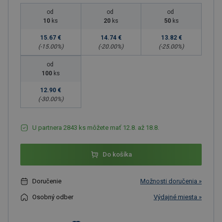
od
od
od
10
ks
20
ks
50
ks
15.67 €
14.74 €
13.82 €
(-
15.00
%)
(-
20.00
%)
(-
25.00
%)
od
100
ks
12.90 €
(-
30.00
%)
U partnera 2843 ks môžete mať 12.8. až 18.8.
Do košíka
Doručenie
Možnosti doručenia »
Osobný odber
Výdajné miesta »