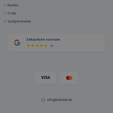
Kariéra
O nás
Výdajné miesta
Zákaznícke recenzie
4,7
info@imitrade.sk