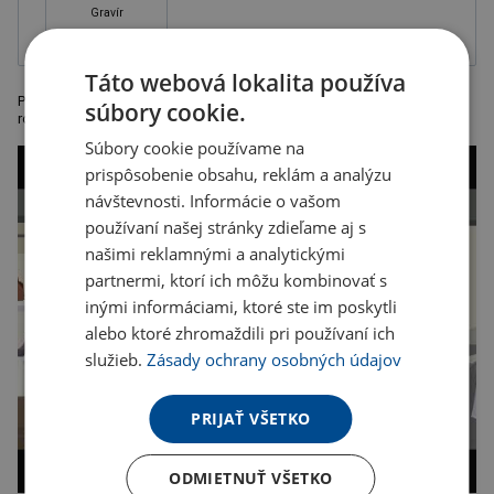
Gravír
Táto webová lokalita používa
Písacia súprava zn. Ferraghini obsahuje guľ. pero s modrou tuhou a
súbory cookie.
roller s čiernou tuhou v darčekovom balení, rozmer 13,4 x o 1,2 cm
Súbory cookie používame na
prispôsobenie obsahu, reklám a analýzu
návštevnosti. Informácie o vašom
používaní našej stránky zdieľame aj s
našimi reklamnými a analytickými
partnermi, ktorí ich môžu kombinovať s
inými informáciami, ktoré ste im poskytli
alebo ktoré zhromaždili pri používaní ich
služieb.
Zásady ochrany osobných údajov
PRIJAŤ VŠETKO
ODMIETNUŤ VŠETKO