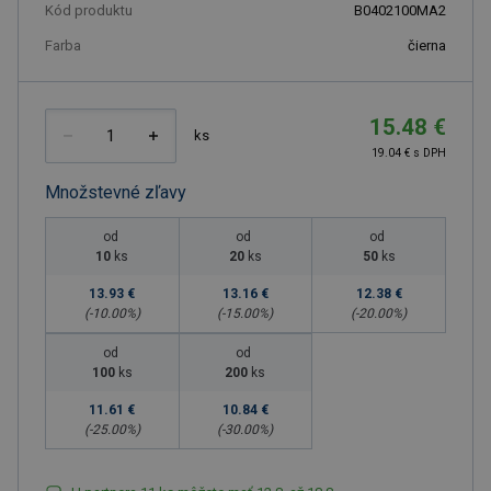
Kód produktu
B0402100MA2
Farba
čierna
15.48 €
ks
19.04 € s DPH
Množstevné zľavy
od
od
od
10
ks
20
ks
50
ks
13.93 €
13.16 €
12.38 €
(-
10.00
%)
(-
15.00
%)
(-
20.00
%)
od
od
100
ks
200
ks
11.61 €
10.84 €
(-
25.00
%)
(-
30.00
%)