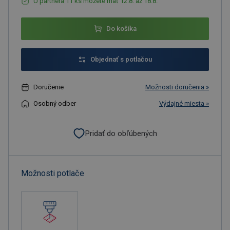
U partnera 11 ks môžete mať 12.8. až 18.8.
Do košíka
Objednať s potlačou
Doručenie
Možnosti doručenia »
Osobný odber
Výdajné miesta »
Pridať do obľúbených
Možnosti potlače