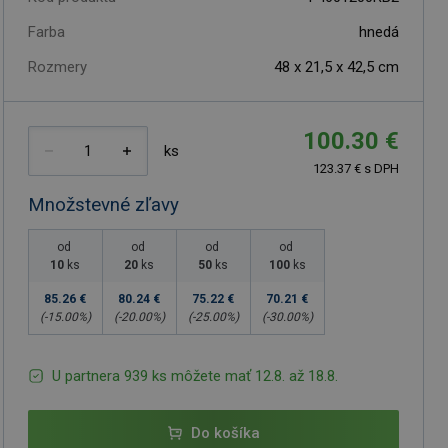
Farba
hnedá
Rozmery
48 x 21,5 x 42,5 cm
100.30 €
ks
123.37 € s DPH
Množstevné zľavy
od
od
od
od
10
ks
20
ks
50
ks
100
ks
85.26 €
80.24 €
75.22 €
70.21 €
(-
15.00
%)
(-
20.00
%)
(-
25.00
%)
(-
30.00
%)
U partnera 939 ks môžete mať 12.8. až 18.8.
Do košíka