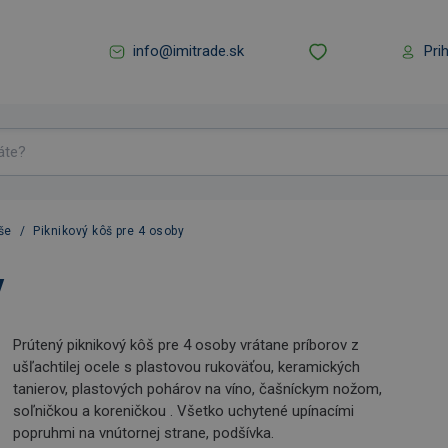
info@imitrade.sk
Pri
še
/
Piknikový kôš pre 4 osoby
y
Prútený piknikový kôš pre 4 osoby vrátane príborov z
ušľachtilej ocele s plastovou rukoväťou, keramických
tanierov, plastových pohárov na víno, čašníckym nožom,
soľničkou a koreničkou . Všetko uchytené upínacími
popruhmi na vnútornej strane, podšívka.