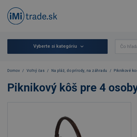
Vyberte si kategóriu
Domov
/
Voľný čas
/
Na pláž, do prírody, na záhradu
/
Piknikové ko
Piknikový kôš pre 4 osob