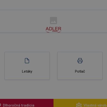
Letáky
Potlač
Dlhoročná tradícia
Vlastná výrob