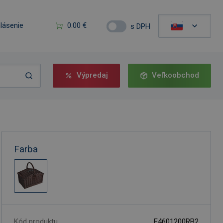
hlásenie
0.00 €
s DPH
Výpredaj
Veľkoobchod
Farba
Kód produktu
F4601200RB2