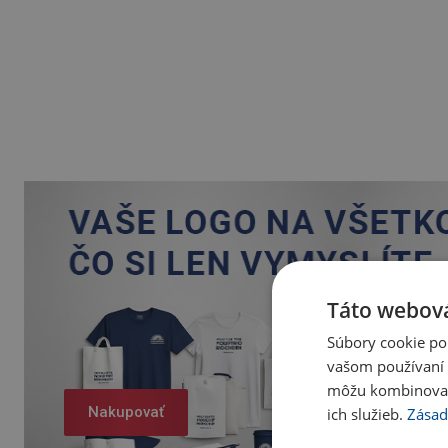
Táto webová
Súbory cookie po
vašom používaní n
môžu kombinovať s
Nakupovať
ich služieb.
Zásad