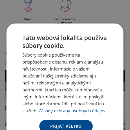
Gravír
Tampónová tlač
2-zložková
farba, balené v
krabičke
Táto webová lokalita používa
súbory cookie.
Biela termoska z nerezovej ocele s objemom 500 ml s viečkom, ktoré
Súbory cookie používame na
možno použiť ako hrnček s uškom. Rozmery: Ø 8 x 25,5 cm.
prispôsobenie obsahu, reklám a analýzu
Odporúčaná technológia tlače: gravír. Kartónové množstvo v ks: 24
návštevnosti. Informácie o vašom
používaní našej stránky zdieľame aj s
našimi reklamnými a analytickými
partnermi, ktorí ich môžu kombinovať s
inými informáciami, ktoré ste im poskytli
alebo ktoré zhromaždili pri používaní ich
služieb.
Zásady ochrany osobných údajov
PRIJAŤ VŠETKO