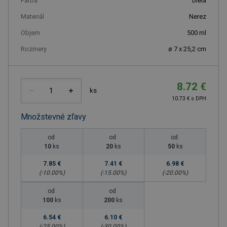
Farba
biela
Materiál
Nerez
Objem
500
ml
Rozmery
ø 7 x 25,2 cm
8.72 €
ks
10.73 € s DPH
Množstevné zľavy
od
od
od
10
ks
20
ks
50
ks
7.85 €
7.41 €
6.98 €
(-
10.00
%)
(-
15.00
%)
(-
20.00
%)
od
od
100
ks
200
ks
6.54 €
6.10 €
(-
25.00
%)
(-
30.00
%)