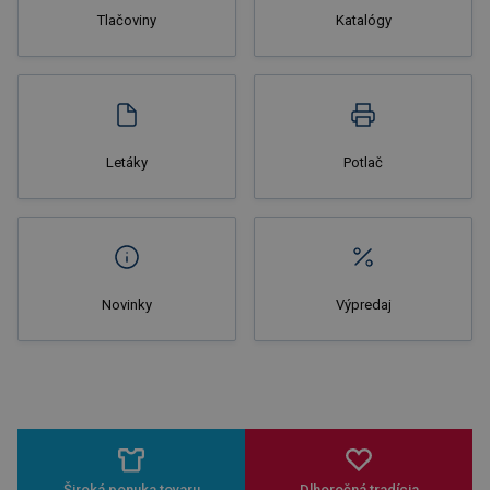
Tlačoviny
Katalógy
Nakupovať
Letáky
Potlač
Novinky
Výpredaj
Široká ponuka tovaru
Dlhoročná tradícia