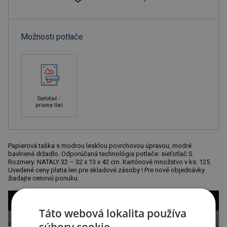
Možnosti potlače
Sieťotlač -
priama tlač
Papierová taška s modrou lesklou povrchovou úpravou, modré
bavlnené držadlo. Odporúčaná technológia potlače: sieťotlač S.
Rozmery: NATALY 32 – 32 x 13 x 42 cm. Kartónové množstvo v ks: 125.
Uvedené ceny platia len pre skladové zásoby ! Pre nové objednávky
žiadajte cenovú ponuku.
Táto webová lokalita používa