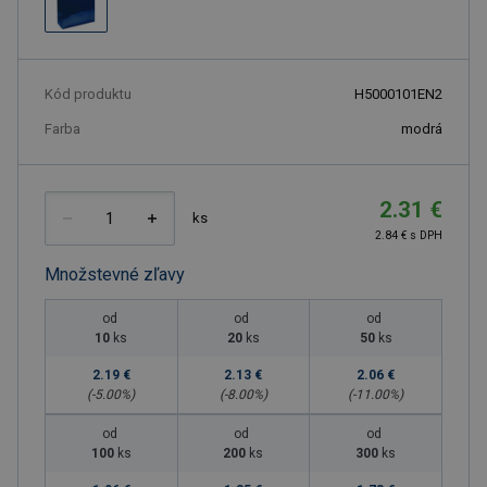
Kód produktu
H5000101EN2
Farba
modrá
2.31 €
ks
2.84 € s DPH
Množstevné zľavy
od
od
od
10
ks
20
ks
50
ks
2.19 €
2.13 €
2.06 €
(-
5.00
%)
(-
8.00
%)
(-
11.00
%)
od
od
od
100
ks
200
ks
300
ks