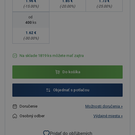
1.96 €
1.85 €
1.73 €
(-
15.00
%)
(-
20.00
%)
(-
25.00
%)
od
400
ks
1.62 €
(-
30.00
%)
Na sklade 1819 ks môžete mať zajtra
Do košíka
Objednať s potlačou
Doručenie
Možnosti doručenia »
Osobný odber
Výdajné miesta »
Pridať do obľúbených