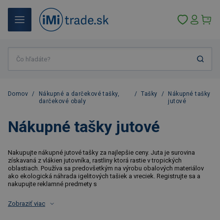
Domov
/
Nákupné a darčekové tašky,
/
Tašky
/
Nákupné tašky
darčekové obaly
jutové
Nákupné tašky jutové
Nakupujte nákupné jutové tašky za najlepšie ceny. Juta je surovina
získavaná z vlákien jutovníka, rastliny ktorá rastie v tropických
oblastiach. Používa sa predovšetkým na výrobu obalových materiálov
ako ekologická náhrada igelitových tašiek a vreciek. Registrujte sa a
nakupujte reklamné predmety s
Zobraziť viac