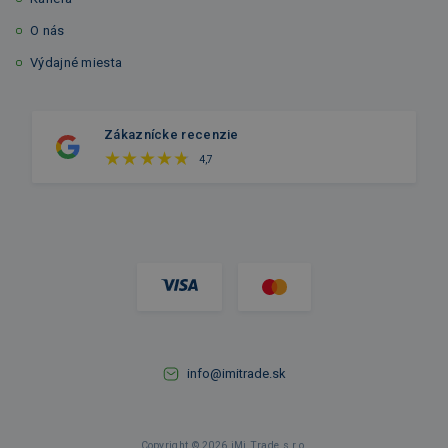
O nás
Výdajné miesta
Zákaznícke recenzie
4,7
info@imitrade.sk
Copyright © 2026 iMi Trade s.r.o.