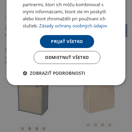
partnermi, ktorí ich môžu kombinovať s
inými informáciami, ktoré ste im poskytli
U partnera 8358 ks
U partnera 495 ks
alebo ktoré zhromaždili pri používaní ich
služieb.
Zásady ochrany osobných údajov
4.11 €
2.18 €
5.06 € s DPH
2.68 € s DPH
PRIJAŤ VŠETKO
Jutová nákupná taška, farebné
ODMIETNUŤ VŠETKO
Jutová nákupná taška, farebné
uši, prírodná a biela
uši, prírodná a čierna
ZOBRAZIŤ PODROBNOSTI