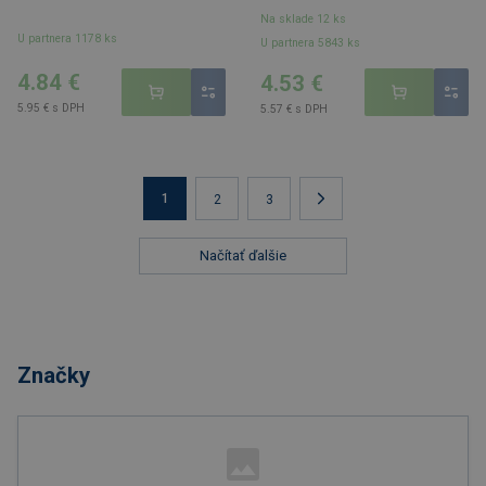
Na sklade 12 ks
U partnera 1178 ks
U partnera 5843 ks
4.84 €
4.53 €
5.95 € s DPH
5.57 € s DPH
1
2
3
Načítať ďalšie
Značky