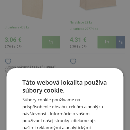
Na sklade 22 ks
U partnera 435 ks
U partnera 27774 ks
3.06 €
4.31 €
3.76 € s DPH
5.30 € s DPH
Jutová nákupná taška" Future",
Jutová nákupná taška" Jute",
čierna
hnedá
Táto webová lokalita používa
súbory cookie.
Súbory cookie používame na
prispôsobenie obsahu, reklám a analýzu
návštevnosti. Informácie o vašom
používaní našej stránky zdieľame aj s
našimi reklamnými a analytickými