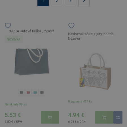
1
2
3
AURA Jutová taška , modrá
Bavlnená taška z juty, hnedá
béžová
NOVINKA
U partnera 437 ks
Na sklade 99 ks
5.53 €
4.94 €
6.80 € s DPH
6.08 € s DPH