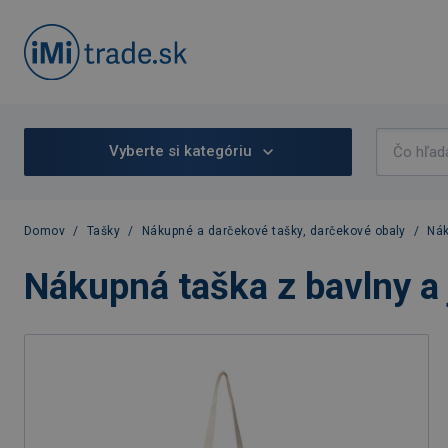
Vyberte si kategóriu
Domov
/
Tašky
/
Nákupné a darčekové tašky, darčekové obaly
/
Nák
Nákupná taška z bavlny a 