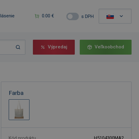
hlásenie
0.00 €
s DPH
Výpredaj
Veľkoobchod
Farba
Kód produktu
H5104300MA2