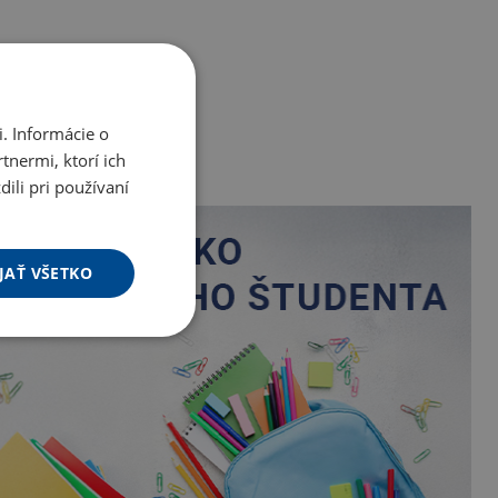
. Informácie o
tnermi, ktorí ich
ili pri používaní
JAŤ VŠETKO