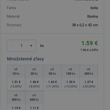
Farba
biela
Materiál
Bavlna
Rozmery
38 x 0,2 x 42 cm
1.59 €
ks
1.96 € s DPH
Množstevné zľavy
od
od
od
od
od
10
ks
20
ks
50
ks
100
ks
200
ks
1.51 €
1.46 €
1.42 €
1.35 €
1.27 €
(-
5.00
%)
(-
8.00
%)
(-
11.00
%)
(-
15.00
%)
(-
20.00
%)
od
od
300
ks
400
ks
1.19 €
1.11 €