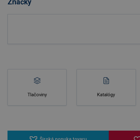
Značky
Tlačoviny
Katalógy
Široká ponuka tovaru