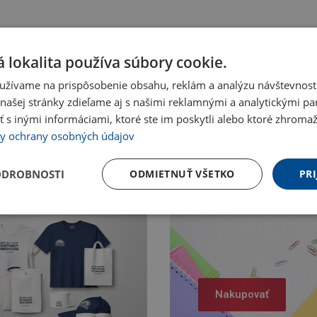
 lokalita používa súbory cookie.
užívame na prispôsobenie obsahu, reklám a analýzu návštevnosti
ašej stránky zdieľame aj s našimi reklamnými a analytickými par
 inými informáciami, ktoré ste im poskytli alebo ktoré zhromažd
y ochrany osobných údajov
ODROBNOSTI
ODMIETNUŤ VŠETKO
PRI
Nakupovať