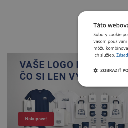
Táto webová
Súbory cookie po
vašom používaní n
môžu kombinovať s
ich služieb.
Zásad
ZOBRAZIŤ P
Nakupovať