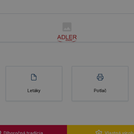
Letáky
Potlač
Dlhoročná tradícia
Vlastná výrob