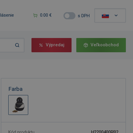
hlásenie
0.00 €
s DPH
Výpredaj
Veľkoobchod
Farba
Kód produktu
H2200400RB2