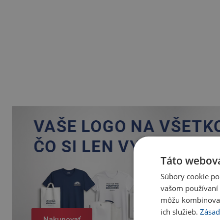
Táto webová
Súbory cookie po
vašom používaní n
môžu kombinovať s
ich služieb.
Zásad
Nakupovať