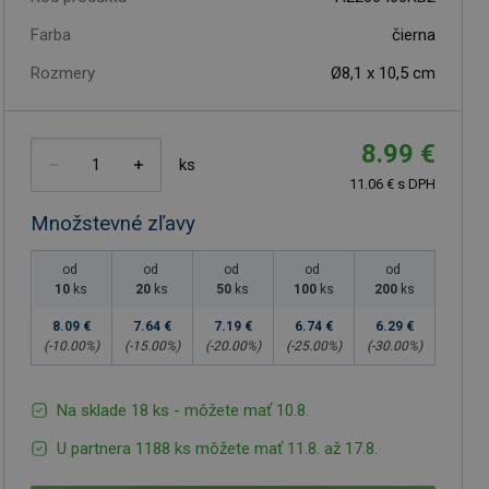
Farba
čierna
Rozmery
Ø8,1 x 10,5 cm
8.99 €
ks
11.06 € s DPH
Množstevné zľavy
od
od
od
od
od
10
ks
20
ks
50
ks
100
ks
200
ks
8.09 €
7.64 €
7.19 €
6.74 €
6.29 €
(-
10.00
%)
(-
15.00
%)
(-
20.00
%)
(-
25.00
%)
(-
30.00
%)
Na sklade 18 ks - môžete mať 10.8.
U partnera 1188 ks môžete mať 11.8. až 17.8.