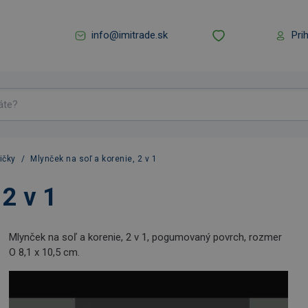
info@imitrade.sk
Pri
ičky
/
Mlynček na soľ a korenie, 2 v 1
 2 v 1
Mlynček na soľ a korenie, 2 v 1, pogumovaný povrch, rozmer
O 8,1 x 10,5 cm.