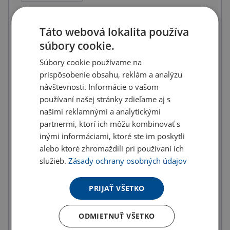
Množstevné zľavy
Táto webová lokalita používa
od
od
od
súbory cookie.
10
ks
20
ks
50
ks
Súbory cookie používame na
1.21 €
1.17 €
1.13 €
(-
5.00
%)
(-
8.00
%)
(-
11.00
%)
prispôsobenie obsahu, reklám a analýzu
návštevnosti. Informácie o vašom
od
od
od
používaní našej stránky zdieľame aj s
100
ks
200
ks
300
ks
našimi reklamnými a analytickými
1.08 €
1.02 €
0.95 €
partnermi, ktorí ich môžu kombinovať s
(-
15.00
%)
(-
20.00
%)
(-
25.00
%)
inými informáciami, ktoré ste im poskytli
od
alebo ktoré zhromaždili pri používaní ich
400
ks
služieb.
Zásady ochrany osobných údajov
0.89 €
(-
30.00
%)
PRIJAŤ VŠETKO
U partnera 35440 ks môžete mať 12.8. až 18.8.
ODMIETNUŤ VŠETKO