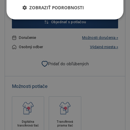
Do košíka
ZOBRAZIŤ PODROBNOSTI
Objednať s potlačou
Doručenie
Možnosti doručenia »
Osobný odber
Výdajné miesta »
Pridať do obľúbených
Možnosti potlače
Digitálna
Transférová
transferová tlač
priama tlač