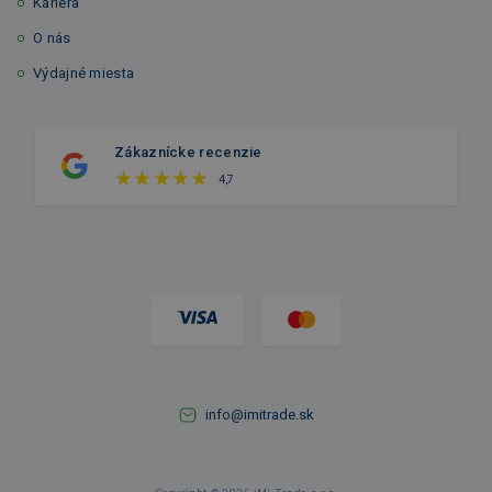
Kariéra
O nás
Výdajné miesta
Zákaznícke recenzie
4,7
info@imitrade.sk