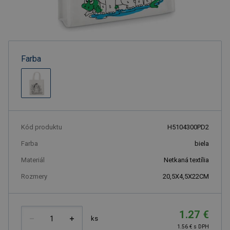
Farba
Kód produktu
H5104300PD2
Farba
biela
Materiál
Netkaná textília
Rozmery
20,5X4,5X22CM
1.27 €
ks
1.56 € s DPH