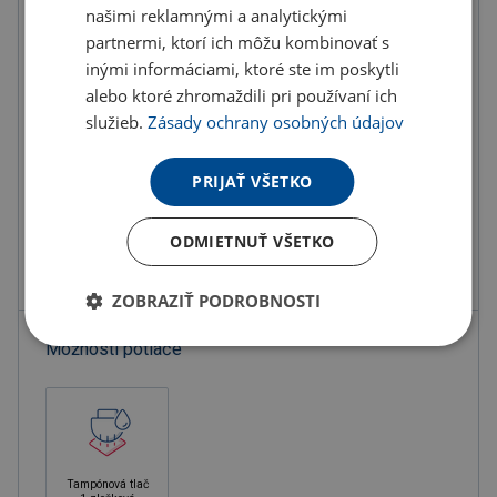
našimi reklamnými a analytickými
Do košíka
partnermi, ktorí ich môžu kombinovať s
inými informáciami, ktoré ste im poskytli
alebo ktoré zhromaždili pri používaní ich
Objednať s potlačou
služieb.
Zásady ochrany osobných údajov
Doručenie
Možnosti doručenia »
PRIJAŤ VŠETKO
Osobný odber
Výdajné miesta »
ODMIETNUŤ VŠETKO
Pridať do obľúbených
ZOBRAZIŤ PODROBNOSTI
Možnosti potlače
Tampónová tlač